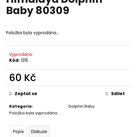
je
a
Baby 80309
0,0
z
j
5
í
hvězdiček.
t
Položka byla vyprodána…
?
Vyprodáno
Kód:
1315
HLEDAT
60 Kč
Měrná
cena:
Zeptat se
Sdílet
D
o
Kategorie
:
Dolphin Baby
p
Položka byla vyprodána…
o
r
u
Popis
Diskuze