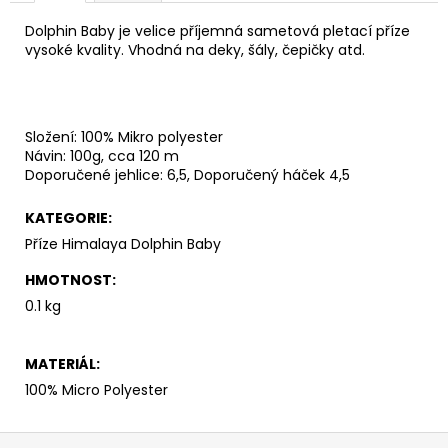
č
u
Dolphin Baby je velice příjemná sametová pletací příze
j
vysoké kvality. Vhodná na deky, šály, čepičky atd.
e
m
e
Složení: 100% Mikro polyester
Návin: 100g, cca 120 m
DOLCE
Doporučené jehlice: 6,5, Doporučený háček 4,5
746
56
KATEGORIE
:
Kč
Příze Himalaya Dolphin Baby
HMOTNOST
:
0.1 kg
MATERIÁL
:
100% Micro Polyester
Z