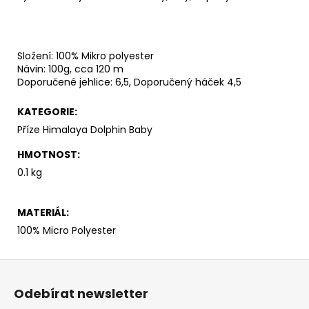
č
u
j
e
Složení: 100% Mikro polyester
m
Návin: 100g, cca 120 m
e
Doporučené jehlice: 6,5, Doporučený háček 4,5
KATEGORIE
:
ALIZE
PUFFY
Příze Himalaya Dolphin Baby
179
HMOTNOST
:
53
Kč
0.1 kg
MATERIÁL
:
100% Micro Polyester
Z
á
Odebírat newsletter
p