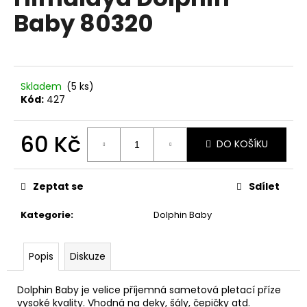
je
a
Baby 80320
0,0
z
j
5
í
hvězdiček.
t
?
Skladem
(5 ks)
Kód:
427
60 Kč
DO KOŠÍKU
HLEDAT
Měrná
cena:
Zeptat se
Sdílet
Kategorie
:
Dolphin Baby
D
o
p
Popis
Diskuze
o
r
Dolphin Baby je velice příjemná sametová pletací příze
u
vysoké kvality. Vhodná na deky, šály, čepičky atd.