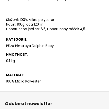
č
u
j
e
Složení: 100% Mikro polyester
m
Návin: 100g, cca 120 m
e
Doporučené jehlice: 6,5, Doporučený háček 4,5
KATEGORIE
:
HIMALAYA
DOLPHIN
Příze Himalaya Dolphin Baby
BABY
80328
HMOTNOST
:
60
0.1 kg
Kč
MATERIÁL
:
100% Micro Polyester
Z
á
Odebírat newsletter
p