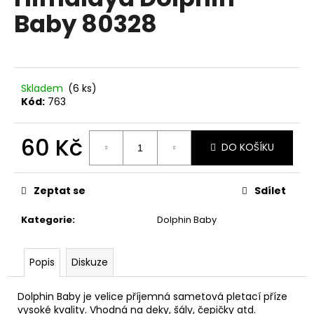
je
a
Baby 80328
0,0
z
j
5
í
hvězdiček.
t
?
Skladem
(6 ks)
Kód:
763
60 Kč
DO KOŠÍKU
HLEDAT
Měrná
cena:
Zeptat se
Sdílet
Kategorie
:
Dolphin Baby
D
o
p
Popis
Diskuze
o
r
Dolphin Baby je velice příjemná sametová pletací příze
u
vysoké kvality. Vhodná na deky, šály, čepičky atd.