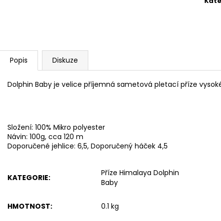
Kate
BAMBULA XL VLNA-HEP 16 CM 3
HIMALAYA DOLPH
75 Kč
60 Kč
Popis
Diskuze
Dolphin Baby je velice příjemná sametová pletací příze vysoké 
Složení: 100% Mikro polyester
Návin: 100g, cca 120 m
Doporučené jehlice: 6,5, Doporučený háček 4,5
Příze Himalaya Dolphin
KATEGORIE
:
Baby
HMOTNOST
:
0.1 kg