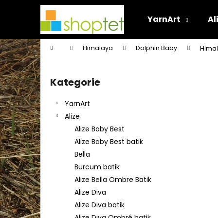
K
Přejít
na
o
YarnArt
Al
obsah
Zpět
Zpět
š
do
do
í
Domů
Himalaya
Dolphin Baby
Himal
k
obchodu
obchodu
P
o
Kategorie
Přeskočit
s
kategorie
t
YarnArt
r
Alize
a
Alize Baby Best
n
Alize Baby Best batik
n
Bella
í
Burcum batik
p
Alize Bella Ombre Batik
a
Alize Diva
n
Alize Diva batik
e
Alize Diva Ombré batik