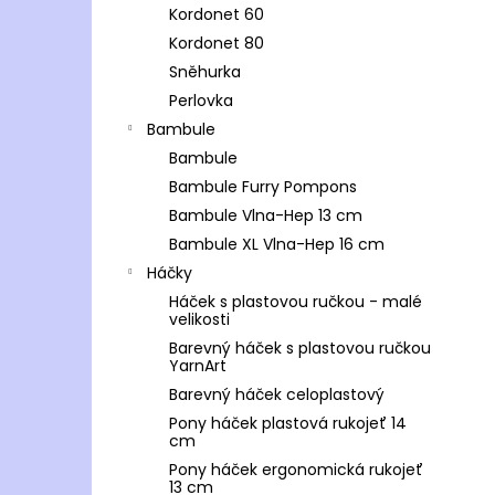
Kordonet 60
Kordonet 80
Sněhurka
Perlovka
Bambule
Bambule
Bambule Furry Pompons
Bambule Vlna-Hep 13 cm
Bambule XL Vlna-Hep 16 cm
Háčky
Háček s plastovou ručkou - malé
velikosti
Barevný háček s plastovou ručkou
YarnArt
Barevný háček celoplastový
Pony háček plastová rukojeť 14
cm
Pony háček ergonomická rukojeť
13 cm