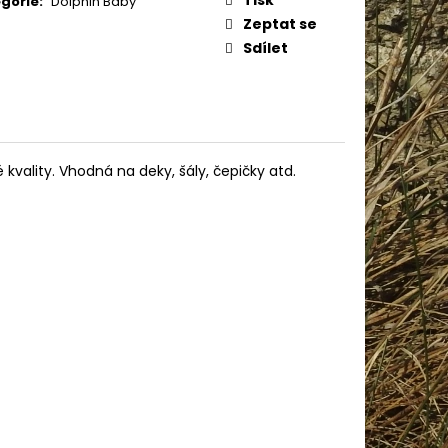
gorie
:
Dolphin Baby
IN BABY 80338
Zeptat se
Sdílet
kvality. Vhodná na deky, šály, čepičky atd.