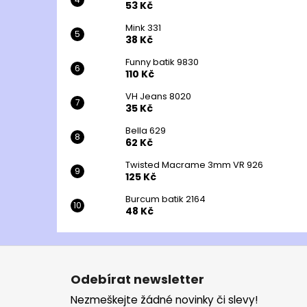
53 Kč
Mink 331
38 Kč
Funny batik 9830
110 Kč
VH Jeans 8020
35 Kč
Bella 629
62 Kč
Twisted Macrame 3mm VR 926
125 Kč
Burcum batik 2164
48 Kč
Z
á
Odebírat newsletter
p
Nezmeškejte žádné novinky či slevy!