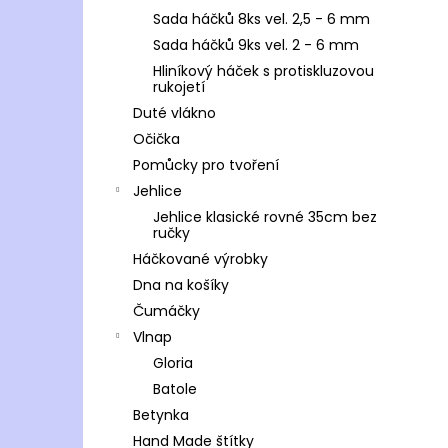
Sada háčků 8ks vel. 2,5 - 6 mm
Sada háčků 9ks vel. 2 - 6 mm
Hliníkový háček s protiskluzovou
rukojetí
Duté vlákno
Očička
Pomůcky pro tvoření
Jehlice
Jehlice klasické rovné 35cm bez
ručky
Háčkované výrobky
Dna na košíky
Čumáčky
Vlnap
Gloria
Batole
Betynka
Hand Made štítky