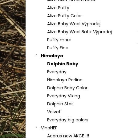
YARNART FLOWERS 274
l
Alize Puffy
200 Kč
Alize Puffy Color
Alize Baby Wool Výprodej
Alize Baby Wool Batik Výprodej
Puffy more
Puffy Fine
Himalaya
Dolphin Baby
Everyday
Himalaya Perlina
Dolphin Baby Color
Everyday Viking
Dolphin Star
Velvet
Everyday big colors
VlnaHEP
Acorus new AKCE !!!