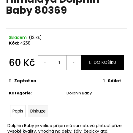
je
a
Baby 80369
0,0
z
j
5
í
hvězdiček.
t
?
Skladem
(12 ks)
Kód:
4258
60 Kč
DO KOŠÍKU
HLEDAT
Měrná
cena:
Zeptat se
Sdílet
Kategorie
:
Dolphin Baby
D
o
p
Popis
Diskuze
o
r
Dolphin Baby je velice příjemná sametová pletací příze
u
vysoké kvality. Vhodná na deky, šály, čepičky atd.