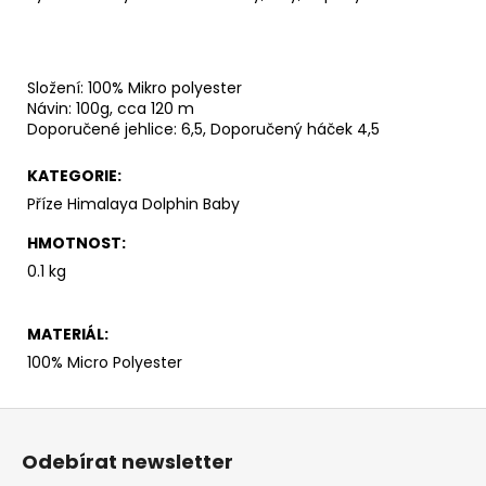
č
u
j
e
Složení: 100% Mikro polyester
m
Návin: 100g, cca 120 m
e
Doporučené jehlice: 6,5, Doporučený háček 4,5
KATEGORIE
:
ALIZE
PUFFY
Příze Himalaya Dolphin Baby
179
HMOTNOST
:
53
Kč
0.1 kg
MATERIÁL
:
100% Micro Polyester
Z
á
Odebírat newsletter
p