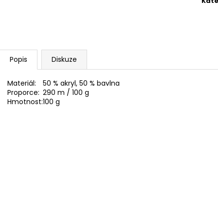
Kate
SWEET BABY 900
YARNART MACR
68 Kč
68 Kč
Popis
Diskuze
Materiál:
50 % akryl, 50 % bavlna
Proporce:
290 m / 100 g
Hmotnost:
100 g