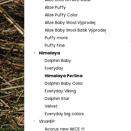
TULIP 4010
l
Alize Puffy
50 Kč
Alize Puffy Color
Alize Baby Wool Výprodej
Alize Baby Wool Batik Výprodej
Puffy more
Puffy Fine
Himalaya
Dolphin Baby
Everyday
Himalaya Perlina
Dolphin Baby Color
Everyday Viking
Dolphin Star
Velvet
Everyday big colors
VlnaHEP
Acorus new AKCE !!!