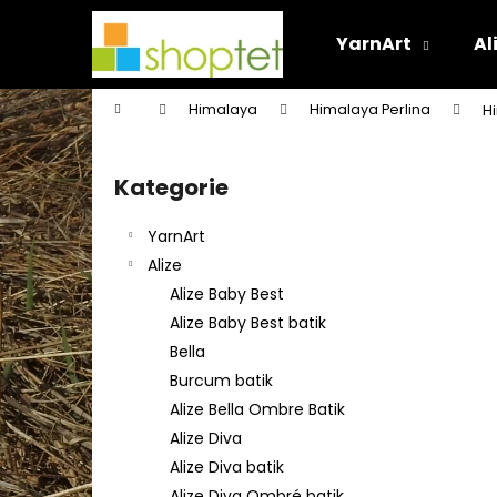
K
Přejít
na
o
YarnArt
Al
obsah
Zpět
Zpět
š
do
do
í
Domů
Himalaya
Himalaya Perlina
H
k
obchodu
obchodu
P
o
Kategorie
Přeskočit
s
kategorie
t
YarnArt
r
Alize
a
Alize Baby Best
n
Alize Baby Best batik
n
Bella
í
Burcum batik
p
Alize Bella Ombre Batik
a
Alize Diva
n
Alize Diva batik
e
Alize Diva Ombré batik