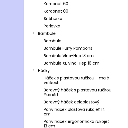
Kordonet 60
Kordonet 80
Sněhurka
Perlovka
Bambule
Bambule
Bambule Furry Pompons
Bambule Vlna-Hep 13 cm
Bambule XL Vlna-Hep 16 cm
Háčky
Háček s plastovou ručkou - malé
velikosti
Barevný háček s plastovou ručkou
YarnArt
Barevný háček celoplastový
Pony háček plastová rukojeť 14
cm
Pony háček ergonomická rukojeť
13 cm