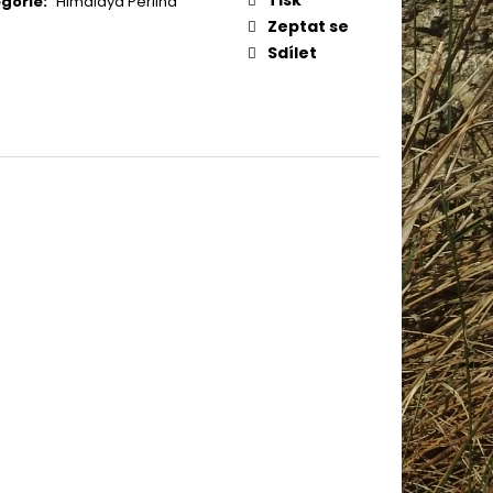
gorie
:
Himalaya Perlina
AME COTTON 800
Zeptat se
Sdílet