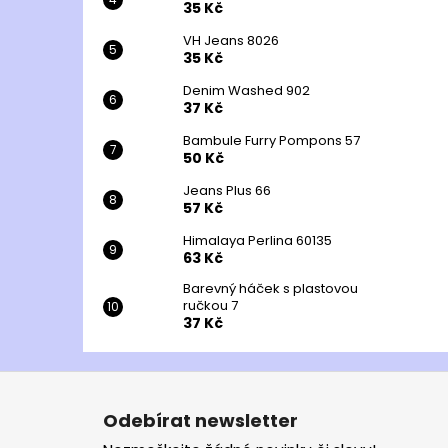
35 Kč
VH Jeans 8026
35 Kč
Denim Washed 902
37 Kč
Bambule Furry Pompons 57
50 Kč
Jeans Plus 66
57 Kč
Himalaya Perlina 60135
63 Kč
Barevný háček s plastovou
ručkou 7
37 Kč
Z
á
Odebírat newsletter
p