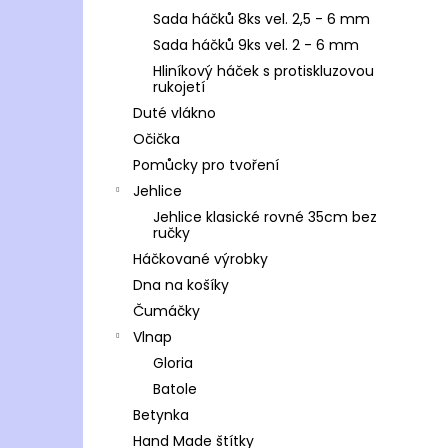
Sada háčků 8ks vel. 2,5 - 6 mm
Sada háčků 9ks vel. 2 - 6 mm
Hliníkový háček s protiskluzovou
rukojetí
Duté vlákno
Očička
Pomůcky pro tvoření
Jehlice
Jehlice klasické rovné 35cm bez
ručky
Háčkované výrobky
Dna na košíky
Čumáčky
Vlnap
Gloria
Batole
Betynka
Hand Made štítky