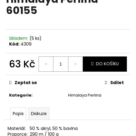
je
a
60155
0,0
z
j
5
í
hvězdiček.
t
?
Skladem
(5 ks)
Kód:
4309
63 Kč
DO KOŠÍKU
HLEDAT
Měrná
cena:
Zeptat se
Sdílet
Kategorie
:
Himalaya Perlina
D
o
p
Popis
Diskuze
o
r
Materiál:
50 % akryl, 50 % bavlna
u
Proporce:
290 m / 100 g