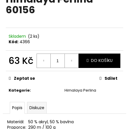
je
a
60156
0,0
z
j
5
í
hvězdiček.
t
?
Skladem
(2 ks)
Kód:
4366
63 Kč
DO KOŠÍKU
HLEDAT
Měrná
cena:
Zeptat se
Sdílet
Kategorie
:
Himalaya Perlina
D
o
p
Popis
Diskuze
o
r
Materiál:
50 % akryl, 50 % bavlna
u
Proporce:
290 m / 100 g