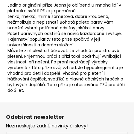
č
Jediná originální příze Jeans je oblíbená u mnoha lidí v
u
pletacím světě.Příze je poměrně
j
tenká, měkká, mírně sametová, dobře kroucená,
e
nežmolkuje a neplstnatí. Bohatá paleta barev vám
m
umožní vybrat potřebné odstíny jakékoli barvy.
e
Počet barevných odstínů se navíc každoročně zvyšuje.
Tajemství popularity této příze spočívá v její
univerzálnosti a dobrém složení.
Můžete z ní plést a háčkovat. Je vhodná i pro strojové
DOLCE
746
pletení. Příjemnou práci s přízi také podtrhují vynikající
vlastnosti při nošení. Po praní neztrácejí výrobky
56
vyrobené z této příze svůj vzhled. Je hypoalergenní a je
Kč
vhodná pro děti i dospělé. Vhodná pro pletení i
háčkování čepiček, svetříků a hlavně dětských hraček a
bytových doplňků. Tato příze je atestována TZÚ pro děti
do 3 let.
Z
á
Odebírat newsletter
p
Nezmeškejte žádné novinky či slevy!
a