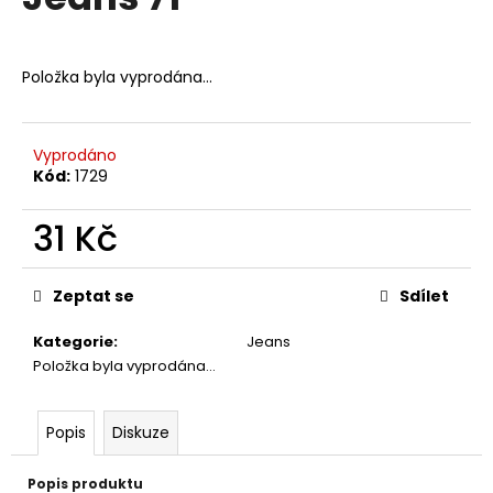
je
a
0,0
z
j
5
Položka byla vyprodána…
í
hvězdiček.
t
?
Vyprodáno
Kód:
1729
31 Kč
HLEDAT
Měrná
cena:
Zeptat se
Sdílet
Kategorie
:
Jeans
D
Položka byla vyprodána…
o
p
o
Popis
Diskuze
r
u
Popis produktu