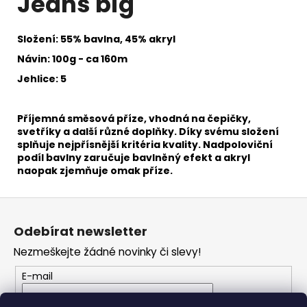
Jeans big
č
u
j
Složení: 55% bavlna, 45% akryl
e
Návin: 100g - ca 160m
m
e
Jehlice: 5
BAMBULE
Příjemná směsová příze, vhodná na čepičky,
FURRY
svetříky a další různé doplňky. Díky svému složení
POMPONS
splňuje nejpřísnější kritéria kvality. Nadpoloviční
57
podíl bavlny zaručuje bavlněný efekt a akryl
50
naopak zjemňuje omak příze.
Kč
Z
á
Odebírat newsletter
p
Nezmeškejte žádné novinky či slevy!
a
t
E-mail
í