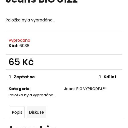
je
a
0,0
z
j
5
Položka byla vyprodána…
í
hvězdiček.
t
?
Vyprodáno
Kód:
6038
65 Kč
HLEDAT
Měrná
cena:
Zeptat se
Sdílet
Kategorie
:
Jeans BIG VÝPRODEJ !!!!
D
Položka byla vyprodána…
o
p
o
Popis
Diskuze
r
u