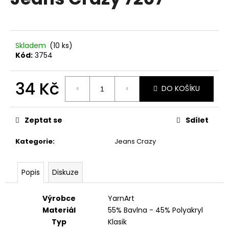
je
a
0,0
z
j
5
í
hvězdiček.
Skladem
(10 ks)
t
Kód:
3754
?
34 Kč
DO KOŠÍKU
Měrná
cena:
HLEDAT
Zeptat se
Sdílet
Kategorie
:
Jeans Crazy
D
Popis
Diskuze
o
p
o
Výrobce
YarnArt
r
Materiál
55% Bavlna - 45% Polyakryl
u
Typ
Klasik