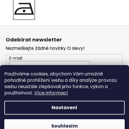
Z
á
Odebírat newsletter
p
Nezmeškejte žádné novinky či slevy!
a
t
E-mail
í
Vložením e-mailu souhlasíte s
podmínkami
Používáme cookies, abychom Vám umožnili
ochrany osobních údajů
pohodlné prohlížení webu a díky analýze provozu
webu neustále zlepšovali jeho funkce, výkon a
PŘIHLÁSIT SE
použitelnost.
Více informací
Nastavení
Vytvořil Shoptet
Souhlasím
Copyright 2026
JO Klubko
. Všechna práva vyhrazena.