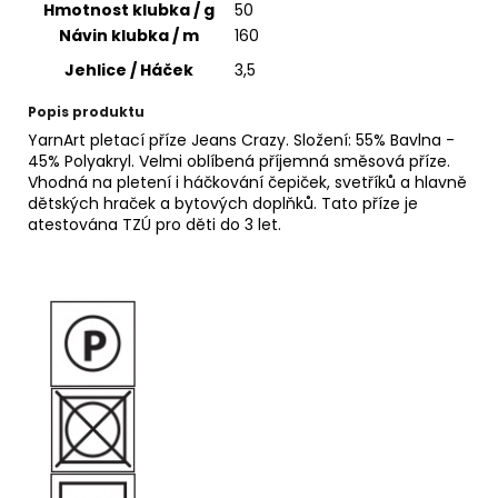
č
Hmotnost klubka / g
50
u
Návin klubka / m
160
j
Jehlice / Háček
3,5
e
m
Popis produktu
e
YarnArt pletací příze Jeans Crazy. Složení: 55% Bavlna -
45% Polyakryl. Velmi oblíbená příjemná směsová příze.
Vhodná na pletení i háčkování čepiček, svetříků a hlavně
HIMALAYA
dětských hraček a bytových doplňků. Tato příze je
DOLPHIN
atestována TZÚ pro děti do 3 let.
BABY
80353
60
Kč