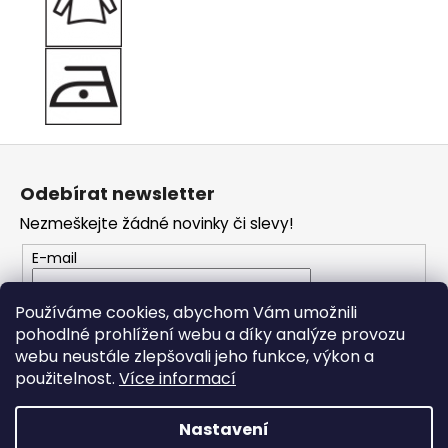
Z
á
Odebírat newsletter
p
Nezmeškejte žádné novinky či slevy!
a
t
E-mail
í
Vložením e-mailu souhlasíte s
podmínkami
Používáme cookies, abychom Vám umožnili
ochrany osobních údajů
pohodlné prohlížení webu a díky analýze provozu
webu neustále zlepšovali jeho funkce, výkon a
PŘIHLÁSIT SE
použitelnost.
Více informací
Nastavení