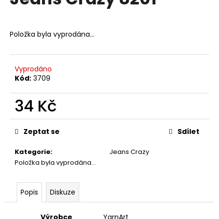
je
a
0,0
z
j
5
Položka byla vyprodána…
í
hvězdiček.
t
?
Vyprodáno
Kód:
3709
34 Kč
HLEDAT
Měrná
cena:
Zeptat se
Sdílet
Kategorie
:
Jeans Crazy
D
Položka byla vyprodána…
o
p
o
Popis
Diskuze
r
u
Výrobce
YarnArt