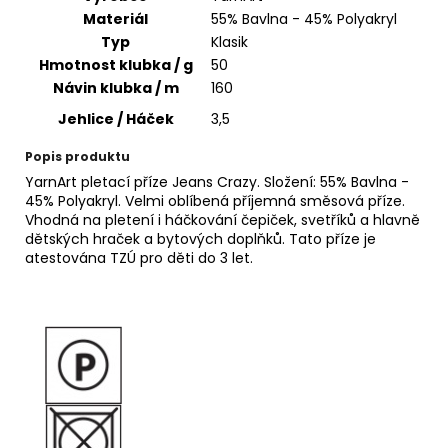
č
Materiál
55% Bavlna - 45% Polyakryl
u
Typ
Klasik
j
Hmotnost klubka / g
50
e
m
Návin klubka / m
160
e
Jehlice / Háček
3,5
Popis produktu
HARMONY
YarnArt pletací příze Jeans Crazy. Složení: 55% Bavlna -
A1
45% Polyakryl. Velmi oblíbená příjemná směsová příze.
50
Vhodná na pletení i háčkování čepiček, svetříků a hlavně
Kč
dětských hraček a bytových doplňků. Tato příze je
atestována TZÚ pro děti do 3 let.