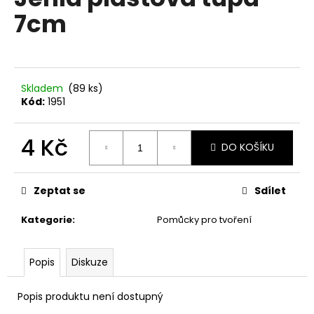
je
a
7cm
0,0
z
j
5
í
hvězdiček.
t
?
Skladem
(89 ks)
Kód:
1951
4 Kč
DO KOŠÍKU
HLEDAT
Měrná
cena:
Zeptat se
Sdílet
Kategorie
:
Pomůcky pro tvoření
D
o
p
Popis
Diskuze
o
r
Popis produktu není dostupný
u