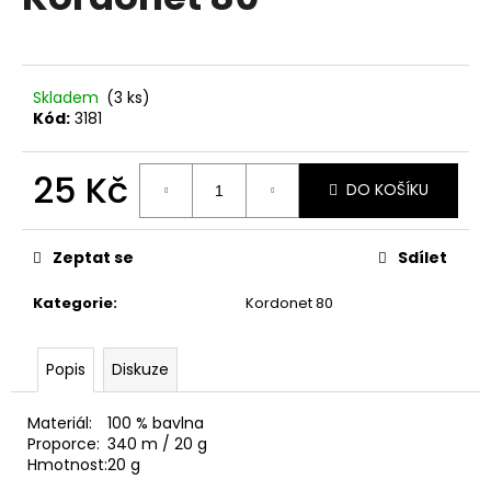
je
a
0,0
z
j
5
í
hvězdiček.
Skladem
(3 ks)
t
Kód:
3181
?
25 Kč
DO KOŠÍKU
Měrná
cena:
HLEDAT
Zeptat se
Sdílet
Kategorie
:
Kordonet 80
D
Popis
Diskuze
o
p
o
Materiál:
100 % bavlna
r
Proporce:
340 m / 20 g
Hmotnost:
20 g
u