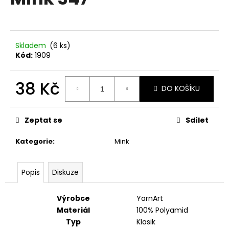
je
a
0,0
z
j
5
í
hvězdiček.
Skladem
(6 ks)
t
Kód:
1909
?
38 Kč
DO KOŠÍKU
Měrná
cena:
HLEDAT
Zeptat se
Sdílet
Kategorie
:
Mink
D
Popis
Diskuze
o
p
o
Výrobce
YarnArt
r
Materiál
100% Polyamid
u
Typ
Klasik