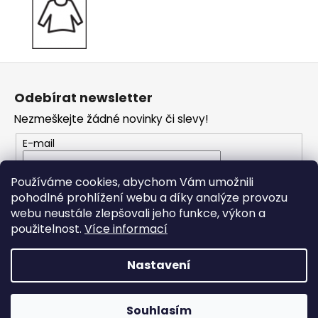
Z
á
Odebírat newsletter
p
Nezmeškejte žádné novinky či slevy!
a
t
E-mail
í
Vložením e-mailu souhlasíte s
podmínkami
Používáme cookies, abychom Vám umožnili
ochrany osobních údajů
pohodlné prohlížení webu a díky analýze provozu
webu neustále zlepšovali jeho funkce, výkon a
PŘIHLÁSIT SE
použitelnost.
Více informací
Nastavení
Vytvořil Shoptet
Souhlasím
Copyright 2026
JO Klubko
. Všechna práva vyhrazena.