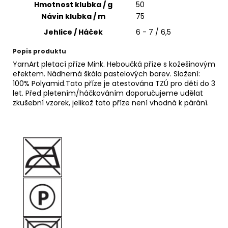
č
Hmotnost klubka / g
50
u
Návin klubka / m
75
j
Jehlice / Háček
6 - 7 / 6,5
e
m
Popis produktu
e
YarnArt pletací příze Mink. Heboučká příze s kožešinovým
efektem. Nádherná škála pastelových barev. Složení:
100% Polyamid.Tato příze je atestována TZÚ pro děti do 3
BELLA
let. Před pletením/háčkováním doporučujeme udělat
629
zkušební vzorek, jelikož tato příze není vhodná k párání.
62
Kč