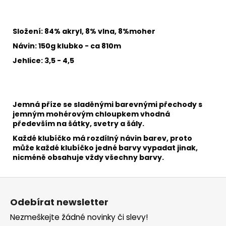
č
u
j
Složení: 84% akryl, 8% vlna, 8%moher
e
m
Návin: 150g klubko - ca 810m
e
Jehlice: 3,5 - 4,5
VH
JEANS
8026
Jemná příze se sladěnými barevnými přechody s
jemným mohérovým chloupkem vhodná
35
především na šátky, svetry a šály.
Kč
Každé klubíčko má rozdílný návin barev, proto
může každé klubíčko jedné barvy vypadat jinak,
nicméně obsahuje vždy všechny barvy.
Z
á
Odebírat newsletter
p
Nezmeškejte žádné novinky či slevy!
a