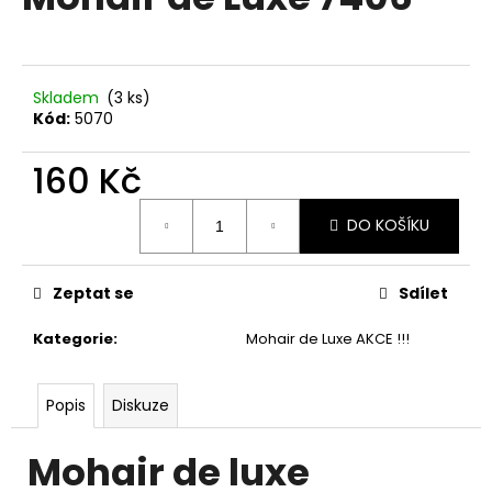
je
a
0,0
z
j
5
í
hvězdiček.
Skladem
(3 ks)
t
Kód:
5070
?
160 Kč
Měrná
DO KOŠÍKU
cena:
HLEDAT
Zeptat se
Sdílet
Kategorie
:
Mohair de Luxe AKCE !!!
D
o
p
Popis
Diskuze
o
r
Mohair de luxe
u