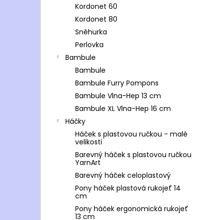
Kordonet 60
Kordonet 80
Sněhurka
Perlovka
Bambule
Bambule
Bambule Furry Pompons
Bambule Vlna-Hep 13 cm
Bambule XL Vlna-Hep 16 cm
Háčky
Háček s plastovou ručkou - malé
velikosti
Barevný háček s plastovou ručkou
YarnArt
Barevný háček celoplastový
Pony háček plastová rukojeť 14
cm
Pony háček ergonomická rukojeť
13 cm