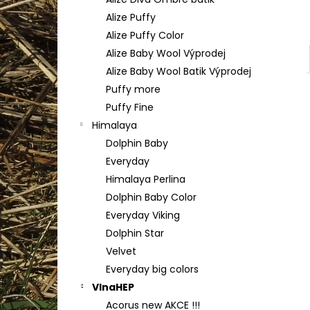
YARNART FLOWERS 274
l
Alize Puffy
200 Kč
Alize Puffy Color
Alize Baby Wool Výprodej
Alize Baby Wool Batik Výprodej
Puffy more
Puffy Fine
Himalaya
Dolphin Baby
Everyday
Himalaya Perlina
Dolphin Baby Color
Everyday Viking
Dolphin Star
Velvet
Everyday big colors
VlnaHEP
Acorus new AKCE !!!