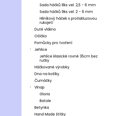
Sada háčků 8ks vel. 2,5 - 6 mm
Sada háčků 9ks vel. 2 - 6 mm
Hliníkový háček s protiskluzovou
rukojetí
Duté vlákno
Očička
Pomůcky pro tvoření
Jehlice
Jehlice klasické rovné 35cm bez
ručky
Háčkované výrobky
Dna na košíky
Čumáčky
Vlnap
Gloria
Batole
Betynka
Hand Made štítky