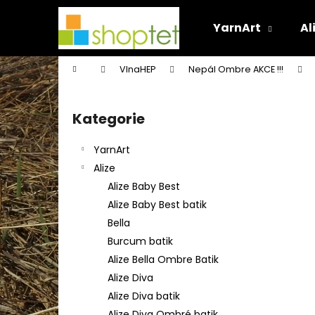
K
Přejít
na
o
YarnArt
Al
obsah
Zpět
Zpět
š
do
do
í
Domů
VlnaHEP
Nepál Ombre AKCE !!!
k
obchodu
obchodu
P
o
Kategorie
Přeskočit
s
kategorie
t
YarnArt
r
Alize
a
Alize Baby Best
n
Alize Baby Best batik
n
Bella
í
Burcum batik
p
Alize Bella Ombre Batik
a
Alize Diva
n
Alize Diva batik
e
Alize Diva Ombré batik