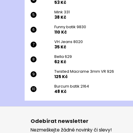
53 Kč
Mink 331
38 Kč
Funny batik 9830
110 Kč
VH Jeans 8020
35 Kč
Bella 629
62 Kč
Twisted Macrame 3mm VR 926
125 Kč
Burcum batik 2164
48 Kč
Z
á
Odebírat newsletter
p
Nezmeškejte žádné novinky či slevy!