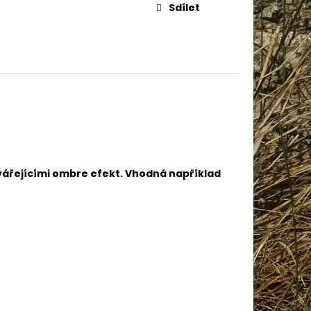
IN BABY 80338
Sdílet
tvářejícími ombre efekt. Vhodná například