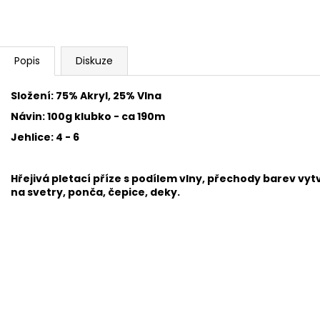
BAMBULA XL VLNA-HEP 16 CM 3
HIMALAYA DOLPH
75 Kč
60 Kč
Popis
Diskuze
Složení: 75% Akryl, 25% Vlna
Návin: 100g klubko - ca 190m
Jehlice: 4 - 6
Hřejivá pletací příze s podílem vlny, přechody barev vy
na svetry, ponča, čepice, deky.