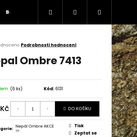
Hledat
Přihlášení
Nákupní
Bambule
Háčky
Duté vlákno
Očič
košík
rné
odnoceno
Podrobnosti hodnocení
cení
pal Ombre 7413
ktu
ček.
adem
(6 ks)
Kód:
6131
 Kč
DO KOŠÍKU
ná
Následující
:
Tisk
Nepál Ombre AKCE
gorie
:
!!!
Zeptat se