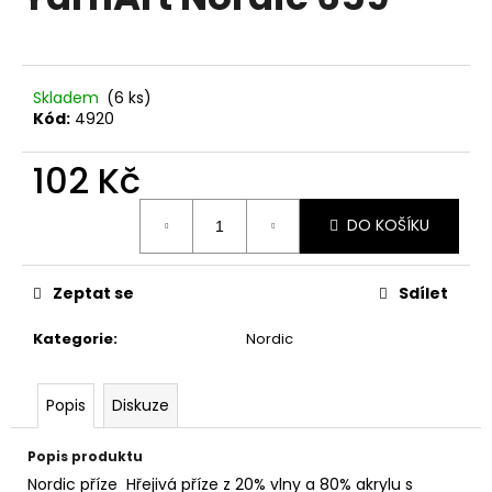
je
a
0,0
z
j
5
í
hvězdiček.
Skladem
(6 ks)
t
Kód:
4920
?
102 Kč
Měrná
DO KOŠÍKU
cena:
HLEDAT
Zeptat se
Sdílet
Kategorie
:
Nordic
D
o
p
Popis
Diskuze
o
r
Popis produktu
u
Nordic příze Hřejivá příze z 20% vlny a 80% akrylu s