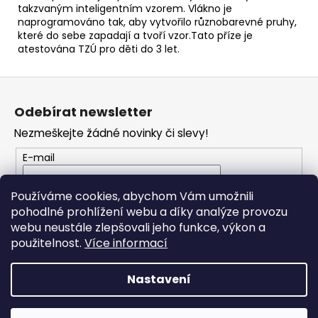
č
takzvaným inteligentním vzorem. Vlákno je
u
naprogramováno tak, aby vytvořilo různobarevné pruhy,
j
které do sebe zapadají a tvoří vzor.Tato příze je
e
atestována TZÚ pro děti do 3 let.
m
e
Z
á
Odebírat newsletter
p
ALIZE
Nezmeškejte žádné novinky či slevy!
PUFFY
a
179
t
E-mail
53
í
Kč
Vložením e-mailu souhlasíte s
podmínkami
Používáme cookies, abychom Vám umožnili
ochrany osobních údajů
pohodlné prohlížení webu a díky analýze provozu
webu neustále zlepšovali jeho funkce, výkon a
PŘIHLÁSIT SE
použitelnost.
Více informací
Nastavení
Vytvořil Shoptet