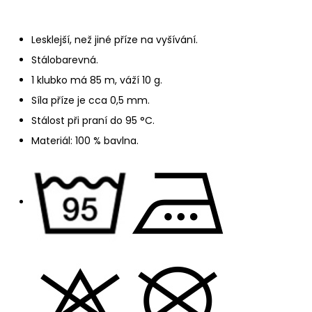
č
u
j
Lesklejší, než jiné příze na vyšívání.
e
Stálobarevná.
m
e
1 klubko má 85 m, váží 10 g.
Síla příze je cca 0,5 mm.
YARNART
Stálost při praní do 95 °C.
FLOWERS
Materiál: 100 % bavlna.
274
200
Kč