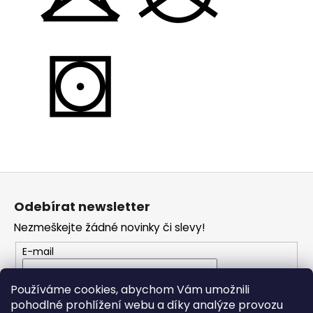
Z
á
Odebírat newsletter
p
Nezmeškejte žádné novinky či slevy!
a
t
E-mail
í
Vložením e-mailu souhlasíte s
podmínkami
Používáme cookies, abychom Vám umožnili
ochrany osobních údajů
pohodlné prohlížení webu a díky analýze provozu