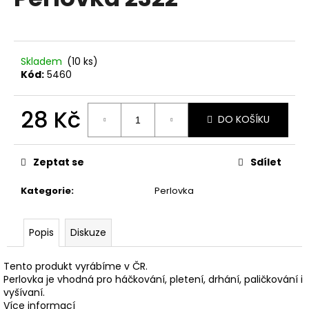
je
a
0,0
z
j
5
í
hvězdiček.
Skladem
(10 ks)
t
Kód:
5460
?
28 Kč
DO KOŠÍKU
Měrná
cena:
HLEDAT
Zeptat se
Sdílet
Kategorie
:
Perlovka
D
Popis
Diskuze
o
p
o
Tento produkt vyrábíme v ČR.
r
Perlovka je vhodná pro háčkování, pletení, drhání, paličkování i
vyšívaní.
u
Více informací