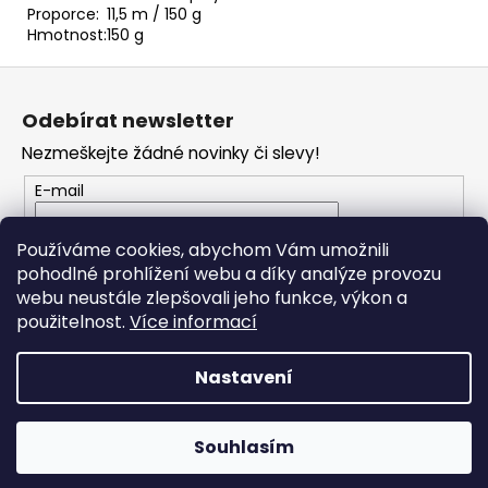
č
Proporce:
11,5 m / 150 g
u
Hmotnost:
150 g
j
e
Z
m
á
Odebírat newsletter
e
p
Nezmeškejte žádné novinky či slevy!
a
HIMALAYA
t
E-mail
DOLPHIN
í
BABY
Vložením e-mailu souhlasíte s
podmínkami
80338
Používáme cookies, abychom Vám umožnili
ochrany osobních údajů
60
pohodlné prohlížení webu a díky analýze provozu
Kč
webu neustále zlepšovali jeho funkce, výkon a
PŘIHLÁSIT SE
použitelnost.
Více informací
Nastavení
Vytvořil Shoptet
Souhlasím
Copyright 2026
JO Klubko
. Všechna práva vyhrazena.