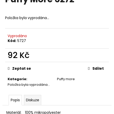
je
a
0,0
z
j
5
Položka byla vyprodána…
í
hvězdiček.
t
?
Vyprodáno
Kód:
5727
92 Kč
HLEDAT
Měrná
cena:
Zeptat se
Sdílet
Kategorie
:
Puffy more
D
Položka byla vyprodána…
o
p
o
Popis
Diskuze
r
u
Materiál:
100% mikropolyester