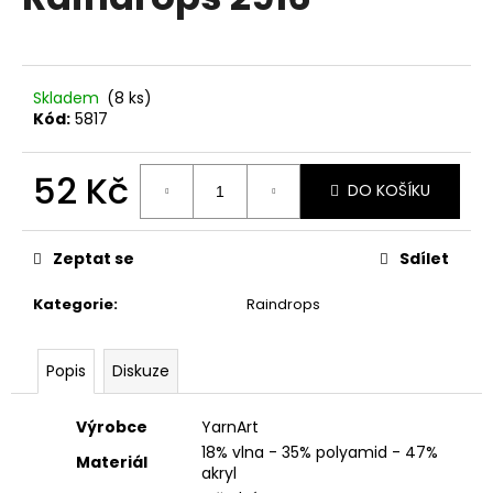
je
a
0,0
z
j
5
í
hvězdiček.
Skladem
(8 ks)
t
Kód:
5817
?
52 Kč
DO KOŠÍKU
Měrná
cena:
HLEDAT
Zeptat se
Sdílet
Kategorie
:
Raindrops
D
Popis
Diskuze
o
p
o
Výrobce
YarnArt
r
18% vlna - 35% polyamid - 47%
Materiál
u
akryl