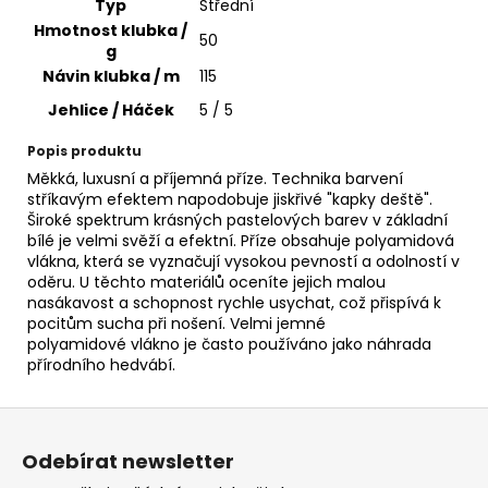
č
Typ
Střední
u
Hmotnost klubka /
50
j
g
e
Návin klubka / m
115
m
Jehlice / Háček
5 / 5
e
Popis produktu
Měkká, luxusní a příjemná příze. Technika barvení
JEANS
stříkavým efektem napodobuje jiskřivé "kapky deště".
PLUS
Široké spektrum krásných pastelových barev v základní
42
bílé je velmi svěží a efektní. Příze obsahuje polyamidová
57
vlákna, která se vyznačují vysokou pevností a odolností v
Kč
oděru. U těchto materiálů oceníte jejich malou
nasákavost a schopnost rychle usychat, což přispívá k
pocitům sucha při nošení. Velmi jemné
polyamidové vlákno je často používáno jako náhrada
přírodního hedvábí.
Z
á
Odebírat newsletter
p