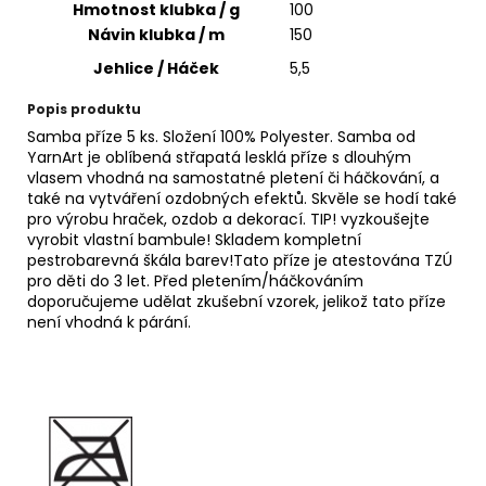
č
Hmotnost klubka / g
100
u
Návin klubka / m
150
j
Jehlice / Háček
5,5
e
m
Popis produktu
e
Samba příze 5 ks. Složení 100% Polyester. Samba od
YarnArt je oblíbená střapatá lesklá příze s dlouhým
vlasem vhodná na samostatné pletení či háčkování, a
TWISTED
také na vytváření ozdobných efektů. Skvěle se hodí také
MACRAME
pro výrobu hraček, ozdob a dekorací. TIP! vyzkoušejte
3MM
vyrobit vlastní bambule! Skladem kompletní
VR
926
pestrobarevná škála barev!Tato příze je atestována TZÚ
pro děti do 3 let. Před pletením/háčkováním
125
doporučujeme udělat zkušební vzorek, jelikož tato příze
Kč
není vhodná k párání.