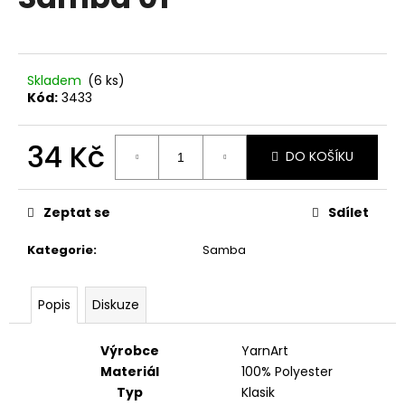
je
a
0,0
z
j
5
í
hvězdiček.
Skladem
(6 ks)
t
Kód:
3433
?
34 Kč
DO KOŠÍKU
Měrná
cena:
HLEDAT
Zeptat se
Sdílet
Kategorie
:
Samba
D
Popis
Diskuze
o
p
o
Výrobce
YarnArt
r
Materiál
100% Polyester
u
Typ
Klasik