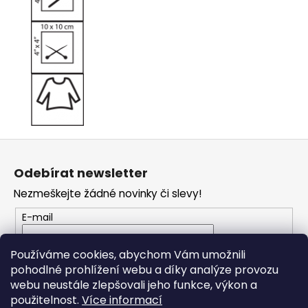
Z
á
Odebírat newsletter
p
Nezmeškejte žádné novinky či slevy!
a
t
E-mail
í
Vložením e-mailu souhlasíte s
podmínkami
Používáme cookies, abychom Vám umožnili
ochrany osobních údajů
pohodlné prohlížení webu a díky analýze provozu
webu neustále zlepšovali jeho funkce, výkon a
PŘIHLÁSIT SE
použitelnost.
Více informací