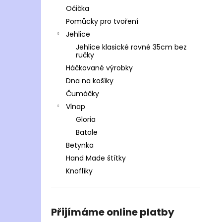
Očička
Pomůcky pro tvoření
Jehlice
Jehlice klasické rovné 35cm bez
ručky
Háčkované výrobky
Dna na košíky
Čumáčky
Vlnap
Gloria
Batole
Betynka
Hand Made štítky
Knoflíky
Přijímáme online platby