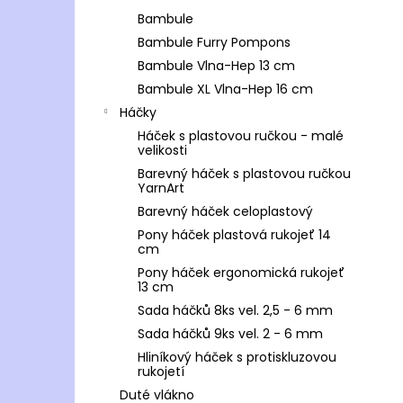
Bambule
Bambule Furry Pompons
Bambule Vlna-Hep 13 cm
Bambule XL Vlna-Hep 16 cm
Háčky
Háček s plastovou ručkou - malé
velikosti
Barevný háček s plastovou ručkou
YarnArt
Barevný háček celoplastový
Pony háček plastová rukojeť 14
cm
Pony háček ergonomická rukojeť
13 cm
Sada háčků 8ks vel. 2,5 - 6 mm
Sada háčků 9ks vel. 2 - 6 mm
Hliníkový háček s protiskluzovou
rukojetí
Duté vlákno