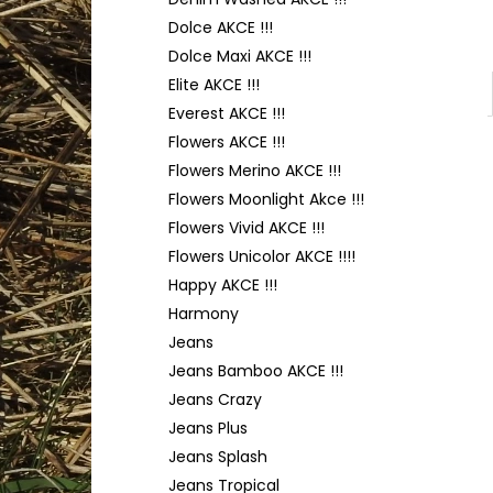
TULIP 4010
l
Dolce AKCE !!!
50 Kč
Dolce Maxi AKCE !!!
Elite AKCE !!!
Everest AKCE !!!
Flowers AKCE !!!
Flowers Merino AKCE !!!
Flowers Moonlight Akce !!!
Flowers Vivid AKCE !!!
Flowers Unicolor AKCE !!!!
Happy AKCE !!!
Harmony
Jeans
Jeans Bamboo AKCE !!!
Jeans Crazy
Jeans Plus
Jeans Splash
Jeans Tropical