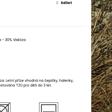
AME COTTON 800
Sdílet
 - 30% Viskóza
za. Letní příze vhodná na čepičky, halenky,
estována TZÚ pro děti do 3 let.