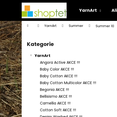
K
Přejít
na
o
YarnArt
Al
obsah
Zpět
Zpět
š
do
do
í
Domů
YarnArt
Summer
Summer 10
k
obchodu
obchodu
P
o
Kategorie
Přeskočit
s
kategorie
t
YarnArt
r
Angora Active AKCE !!!
a
Baby Color AKCE !!!
n
Baby Cotton AKCE !!!
n
Baby Cotton Multicolor AKCE !!!
í
Begonia AKCE !!!
p
Bellisismo AKCE !!!
a
Camellia AKCE !!!
n
Cotton Soft AKCE !!!
e
Denim Washed AKCE !!!