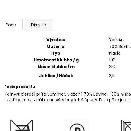
SWEET BABY 900
YARNART MACR
68 Kč
68 Kč
Popis
Diskuze
Výrobce
YarnArt
Materiál
70% Bavlna
Typ
Klasik
Hmotnost klubka / g
100
Návin klubka / m
350
Jehlice / Háček
3,5
Popis produktu
YarnArt pletací příze Summer. Složení: 70% Bavlna - 30% Viskó
svetříky, topy, zkrátka na všechny letní úplety.Tato příze je at