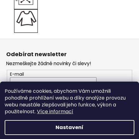
Z
á
Odebírat newsletter
p
Nezmeškejte žádné novinky či slevy!
a
t
E-mail
í
Vložením e-mailu souhlasíte s
podmínkami
Používáme cookies, abychom Vám umožnili
ochrany osobních údajů
pohodlné prohlížení webu a díky analýze provozu
webu neustále zlepšovali jeho funkce, výkon a
PŘIHLÁSIT SE
použitelnost.
Více informací
Nastavení
Vytvořil Shoptet