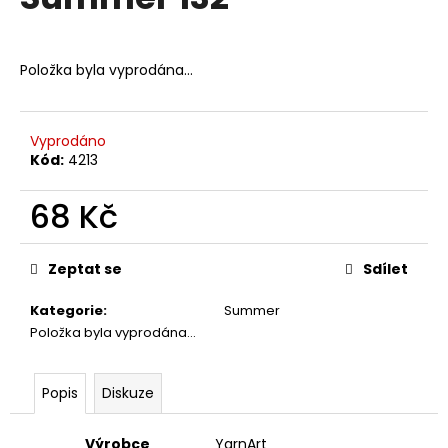
je
a
0,0
z
j
5
Položka byla vyprodána…
í
hvězdiček.
t
?
Vyprodáno
Kód:
4213
68 Kč
HLEDAT
Měrná
cena:
Zeptat se
Sdílet
Kategorie
:
Summer
D
Položka byla vyprodána…
o
p
o
Popis
Diskuze
r
u
Výrobce
YarnArt