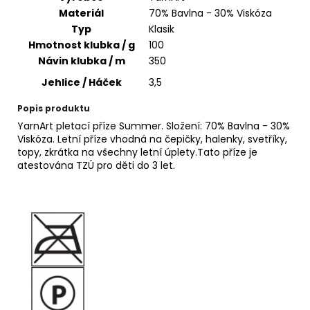
č
Materiál
70% Bavlna - 30% Viskóza
u
Typ
Klasik
j
Hmotnost klubka / g
100
e
m
Návin klubka / m
350
e
Jehlice / Háček
3,5
Popis produktu
HIMALAYA
YarnArt pletací příze Summer. Složení: 70% Bavlna - 30%
DOLPHIN
Viskóza. Letní příze vhodná na čepičky, halenky, svetříky,
BABY
topy, zkrátka na všechny letní úplety.Tato příze je
80328
atestována TZÚ pro děti do 3 let.
60
Kč