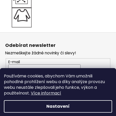
Z
á
Odebírat newsletter
p
Nezmeškejte žádné novinky či slevy!
a
t
E-mail
í
Vložením e-mailu souhlasíte s
podmínkami
Používáme cookies, abychom Vám umožnili
ochrany osobních údajů
pohodlné prohlížení webu a díky analýze provozu
webu neustále zlepšovali jeho funkce, výkon a
PŘIHLÁSIT SE
použitelnost.
Více informací
Nastavení
Vytvořil Shoptet