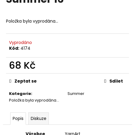
je
a
0,0
z
j
5
Položka byla vyprodána…
í
hvězdiček.
t
?
Vyprodáno
Kód:
4174
68 Kč
HLEDAT
Měrná
cena:
Zeptat se
Sdílet
Kategorie
:
Summer
D
Položka byla vyprodána…
o
p
o
Popis
Diskuze
r
u
Výrobce
YarnArt