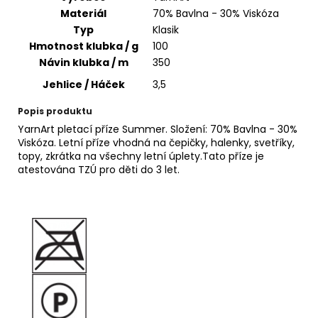
č
Materiál
70% Bavlna - 30% Viskóza
u
Typ
Klasik
j
Hmotnost klubka / g
100
e
m
Návin klubka / m
350
e
Jehlice / Háček
3,5
Popis produktu
HIMALAYA
YarnArt pletací příze Summer. Složení: 70% Bavlna - 30%
DOLPHIN
Viskóza. Letní příze vhodná na čepičky, halenky, svetříky,
BABY
topy, zkrátka na všechny letní úplety.Tato příze je
80339
atestována TZÚ pro děti do 3 let.
60
Kč