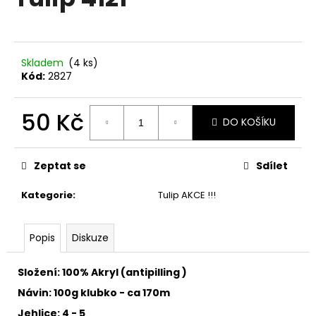
je
a
0,0
z
j
5
í
hvězdiček.
Skladem
(4 ks)
t
Kód:
2827
?
50 Kč
DO KOŠÍKU
Měrná
cena:
HLEDAT
Zeptat se
Sdílet
Kategorie
:
Tulip AKCE !!!
D
Popis
Diskuze
o
p
o
Složení: 100% Akryl (antipilling )
r
Návin: 100g klubko - ca 170m
u
Jehlice: 4 - 5