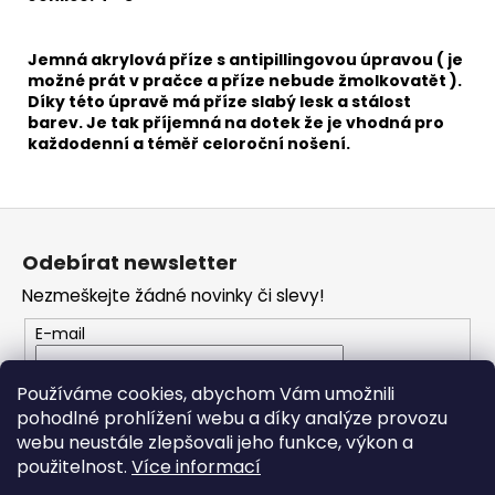
č
u
j
Jemná akrylová příze s antipillingovou úpravou ( je
e
možné prát v pračce a příze nebude žmolkovatět ).
m
Díky této úpravě má příze slabý lesk a stálost
e
barev. Je tak příjemná na dotek že je vhodná pro
každodenní a téměř celoroční nošení.
HIMALAYA
DOLPHIN
Z
BABY
á
80339
Odebírat newsletter
p
60
Kč
Nezmeškejte žádné novinky či slevy!
a
t
E-mail
í
Vložením e-mailu souhlasíte s
podmínkami
Používáme cookies, abychom Vám umožnili
ochrany osobních údajů
pohodlné prohlížení webu a díky analýze provozu
webu neustále zlepšovali jeho funkce, výkon a
PŘIHLÁSIT SE
použitelnost.
Více informací