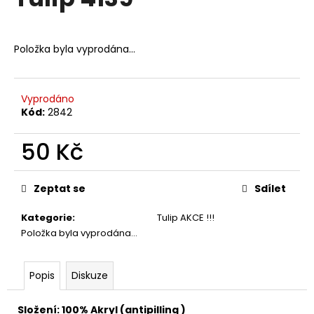
je
a
0,0
z
j
5
Položka byla vyprodána…
í
hvězdiček.
t
?
Vyprodáno
Kód:
2842
50 Kč
HLEDAT
Měrná
cena:
Zeptat se
Sdílet
Kategorie
:
Tulip AKCE !!!
D
Položka byla vyprodána…
o
p
o
Popis
Diskuze
r
u
Složení: 100% Akryl (antipilling )