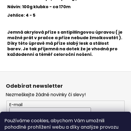
č
u
Návin: 100g klubko - ca 170m
j
Jehlice: 4 - 5
e
m
e
Jemná akrylová příze s antipillingovou úpravou ( je
možné prát v pračce a příze nebude žmolkovatět ).
Díky této úpravě má příze slabý lesk a stálost
barev. Je tak příjemná na dotek že je vhodná pro
VH
každodenní a téměř celoroční nošení.
JEANS
8020
35
Kč
Z
á
Odebírat newsletter
p
Nezmeškejte žádné novinky či slevy!
a
t
E-mail
í
Vložením e-mailu souhlasíte s
podmínkami
Používáme cookies, abychom Vám umožnili
ochrany osobních údajů
pohodlné prohlížení webu a díky analýze provozu