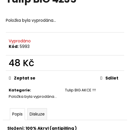
je
a
0,0
z
j
5
Položka byla vyprodána…
í
hvězdiček.
t
?
Vyprodáno
Kód:
5993
48 Kč
HLEDAT
Měrná
cena:
Zeptat se
Sdílet
Kategorie
:
Tulip BIG AKCE !!!
D
Položka byla vyprodána…
o
p
o
Popis
Diskuze
r
u
Složení: 100% Akryl (antipilling )