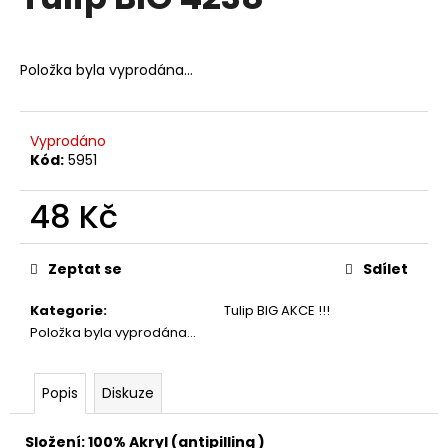
je
a
0,0
z
j
5
Položka byla vyprodána…
í
hvězdiček.
t
?
Vyprodáno
Kód:
5951
48 Kč
HLEDAT
Měrná
cena:
Zeptat se
Sdílet
Kategorie
:
Tulip BIG AKCE !!!
D
Položka byla vyprodána…
o
p
o
Popis
Diskuze
r
u
Složení: 100% Akryl (antipilling )