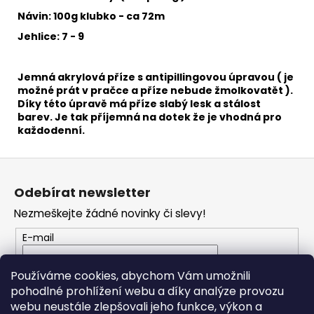
č
u
Návin: 100g klubko - ca 72m
j
Jehlice: 7 - 9
e
m
e
Jemná akrylová příze s antipillingovou úpravou ( je
možné prát v pračce a příze nebude žmolkovatět ).
Díky této úpravě má příze slabý lesk a stálost
barev. Je tak příjemná na dotek že je vhodná pro
BAMBULE
každodenní.
FURRY
POMPONS
57
Z
50
á
Kč
Odebírat newsletter
p
Nezmeškejte žádné novinky či slevy!
a
t
E-mail
í
Vložením e-mailu souhlasíte s
podmínkami
Používáme cookies, abychom Vám umožnili
ochrany osobních údajů
pohodlné prohlížení webu a díky analýze provozu
webu neustále zlepšovali jeho funkce, výkon a