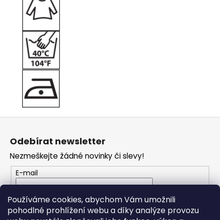
Z
á
Odebírat newsletter
p
Nezmeškejte žádné novinky či slevy!
a
t
E-mail
í
Vložením e-mailu souhlasíte s
podmínkami
Používáme cookies, abychom Vám umožnili
ochrany osobních údajů
pohodlné prohlížení webu a díky analýze provozu