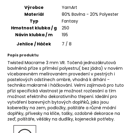
č
u
Výrobce
YarnArt
j
Materiál
80% Bavlna - 20% Polyester
e
Typ
Fantasy
m
Hmotnost klubka / g
250
e
Návin klubka / m
195
Jehlice / Háček
7 / 8
JEANS
Popis produktu
PLUS
66
Twisted Macrame 3 mm VR. Točená jednozákrutová
bavlněná příze s příměsí polyestru( bez jádra) v novém
57
Kč
vícebarevném melírovaném provedení v pestrých i
pastelových odstínech ombré, vhodná k drhání -
technika makramé i háčkování. Velmi zajímavá pro tuto
přízi specifická vlastnost je možnost rozčesání a tím
možnost efektního dekorativního třepení. Ideální pro
vytváření barevných bytových doplňků, jako jsou
koberečky na zem, podložky, polštáře a různé módní
doplňky, přívesky na klíče, tašky, ozdobné dekorace na
zeď, polštáře, věšáky na dudlíky, kojenecké potřeby.