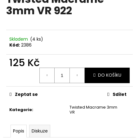
je
a
3mm VR 922
0,0
z
j
5
í
hvězdiček.
t
?
Skladem
(4 ks)
Kód:
2386
125 Kč
Měrná
HLEDAT
DO KOŠÍKU
cena:
Zeptat se
Sdílet
D
o
Twisted Macrame 3mm
Kategorie
:
p
VR
o
r
Popis
Diskuze
u