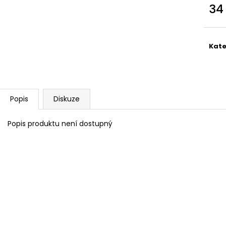
SWEET BABY 900
YARNART MACR
34
68 Kč
68 Kč
Měr
cena
Kate
Popis
Diskuze
Popis produktu není dostupný