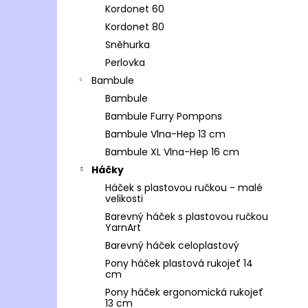
Kordonet 60
Kordonet 80
Sněhurka
Perlovka
Bambule
Bambule
Bambule Furry Pompons
Bambule Vlna-Hep 13 cm
Bambule XL Vlna-Hep 16 cm
Háčky
Háček s plastovou ručkou - malé
velikosti
Barevný háček s plastovou ručkou
YarnArt
Barevný háček celoplastový
Pony háček plastová rukojeť 14
cm
Pony háček ergonomická rukojeť
13 cm