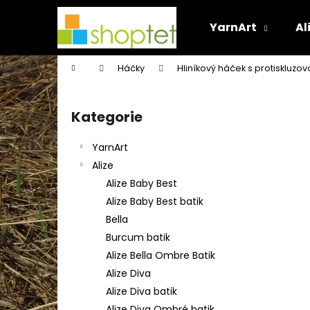
K
Přejít
na
o
YarnArt
Al
obsah
Zpět
Zpět
š
do
do
í
Domů
Háčky
Hliníkový háček s protiskluzov
k
obchodu
obchodu
P
o
Kategorie
Přeskočit
s
kategorie
t
YarnArt
r
Alize
a
Alize Baby Best
n
Alize Baby Best batik
n
Bella
í
Burcum batik
p
Alize Bella Ombre Batik
a
Alize Diva
n
Alize Diva batik
e
Alize Diva Ombré batik