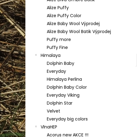
TULIP 4010
l
Alize Puffy
50 Kč
Alize Puffy Color
Alize Baby Wool Výprodej
Alize Baby Wool Batik Výprodej
Puffy more
Puffy Fine
Himalaya
Dolphin Baby
Everyday
Himalaya Perlina
Dolphin Baby Color
Everyday Viking
Dolphin Star
Velvet
Everyday big colors
VlnaHEP
Acorus new AKCE !!!