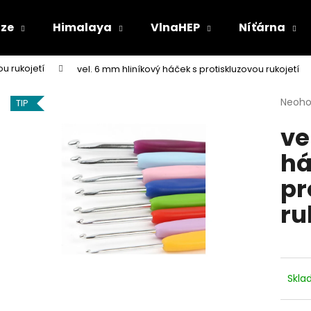
ize
Himalaya
VlnaHEP
Níťárna
ou rukojetí
vel. 6 mm hliníkový háček s protiskluzovou rukojetí
Co potřebujete najít?
Průmě
Neoh
TIP
hodno
ve
produ
HLEDAT
je
há
0,0
z
pr
5
Doporučujeme
hvězdi
ru
Skl