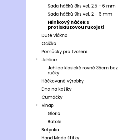
Sada háčků 8ks vel. 2,5 - 6 mm
Sada háčků 9ks vel. 2 - 6 mm
Hliníkový háček s
protiskluzovou rukojetí
Duté vlákno
Očička
Pomůcky pro tvoření
Jehlice
Jehlice klasické rovné 35cm bez
ručky
Háčkované výrobky
Dna na košíky
Čumáčky
Vlnap
Gloria
Batole
Betynka
Hand Made štítky