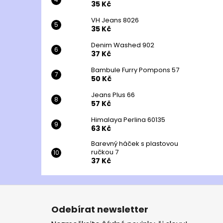
35 Kč
VH Jeans 8026
35 Kč
Denim Washed 902
37 Kč
Bambule Furry Pompons 57
50 Kč
Jeans Plus 66
57 Kč
Himalaya Perlina 60135
63 Kč
Barevný háček s plastovou
ručkou 7
37 Kč
Z
á
Odebírat newsletter
p