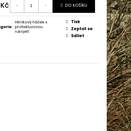
AME COTTON 800
 Kč
DO KOŠÍKU
ná
:
Tisk
Hliníkový háček s
gorie
:
protiskluzovou
Zeptat se
rukojetí
Sdílet