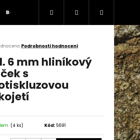
Hledat
Přihlášení
Nákupní
Bambule
Háčky
Duté vlákno
Očič
košík
rné
odnoceno
Podrobnosti hodnocení
cení
l. 6 mm hliníkový
ktu
ček s
otiskluzovou
ček.
kojetí
Následující
adem
(4 ks)
Kód:
5691