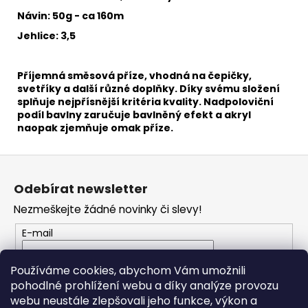
č
u
Návin: 50g - ca 160m
j
Jehlice: 3,5
e
m
e
Příjemná směsová příze, vhodná na čepičky,
svetříky a další různé doplňky. Díky svému složení
splňuje nejpřísnější kritéria kvality. Nadpoloviční
podíl bavlny zaručuje bavlněný efekt a akryl
TWISTED
naopak zjemňuje omak příze.
MACRAME
3MM
VR
Z
926
á
125
Odebírat newsletter
Kč
p
Nezmeškejte žádné novinky či slevy!
a
t
E-mail
í
Vložením e-mailu souhlasíte s
podmínkami
Používáme cookies, abychom Vám umožnili
ochrany osobních údajů
pohodlné prohlížení webu a díky analýze provozu
webu neustále zlepšovali jeho funkce, výkon a