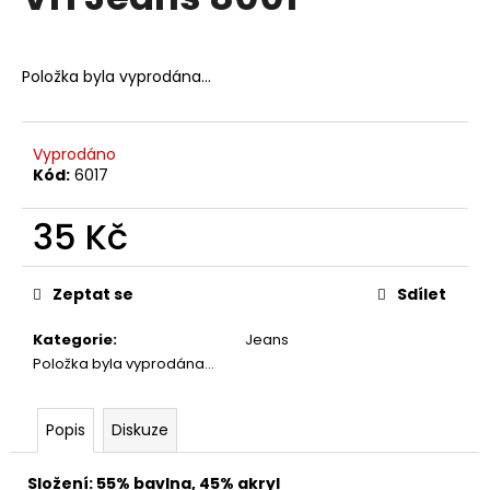
je
a
0,0
z
j
5
Položka byla vyprodána…
í
hvězdiček.
t
?
Vyprodáno
Kód:
6017
35 Kč
HLEDAT
Měrná
cena:
Zeptat se
Sdílet
Kategorie
:
Jeans
D
Položka byla vyprodána…
o
p
o
Popis
Diskuze
r
u
Složení: 55% bavlna, 45% akryl