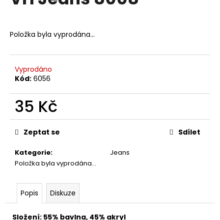
je
a
0,0
z
j
5
Položka byla vyprodána…
í
hvězdiček.
t
?
Vyprodáno
Kód:
6056
35 Kč
HLEDAT
Měrná
cena:
Zeptat se
Sdílet
Kategorie
:
Jeans
D
Položka byla vyprodána…
o
p
o
Popis
Diskuze
r
u
Složení: 55% bavlna, 45% akryl