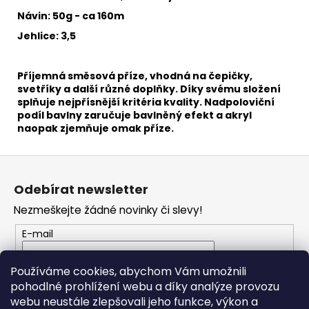
č
u
Návin: 50g - ca 160m
j
Jehlice: 3,5
e
m
e
Příjemná směsová příze, vhodná na čepičky,
svetříky a další různé doplňky. Díky svému složení
splňuje nejpřísnější kritéria kvality. Nadpoloviční
podíl bavlny zaručuje bavlněný efekt a akryl
HIMALAYA
naopak zjemňuje omak příze.
DOLPHIN
BABY
80339
Z
60
á
Kč
Odebírat newsletter
p
Nezmeškejte žádné novinky či slevy!
a
t
E-mail
í
Vložením e-mailu souhlasíte s
podmínkami
Používáme cookies, abychom Vám umožnili
ochrany osobních údajů
pohodlné prohlížení webu a díky analýze provozu
webu neustále zlepšovali jeho funkce, výkon a