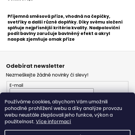
č
u
j
Příjemná směsová příze, vhodná na čepičky,
e
svetříky a další různé doplňky. Díky svému složení
m
splňuje nejpřísnější kritéria kvality. Nadpoloviční
e
podíl bavlny zaručuje bavlněný efekt a akryl
naopak zjemňuje omak příze
HIMALAYA
Z
DOLPHIN
á
BABY
Odebírat newsletter
80338
p
Nezmeškejte žádné novinky či slevy!
60
a
Kč
t
E-mail
í
Vložením e-mailu souhlasíte s
podmínkami
Používáme cookies, abychom Vám umožnili
ochrany osobních údajů
pohodlné prohlížení webu a díky analýze provozu
webu neustále zlepšovali jeho funkce, výkon a
PŘIHLÁSIT SE
použitelnost.
Více informací