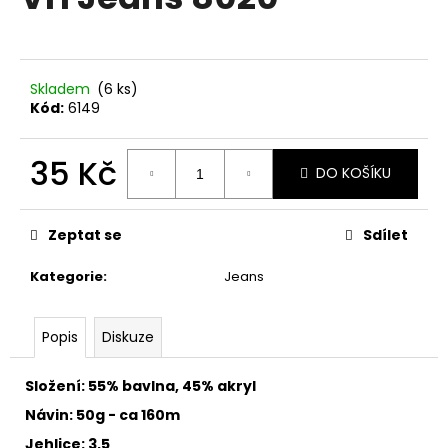
je
a
0,0
z
j
5
í
hvězdiček.
Skladem
(6 ks)
t
Kód:
6149
?
35 Kč
DO KOŠÍKU
Měrná
cena:
HLEDAT
Zeptat se
Sdílet
Kategorie
:
Jeans
D
Popis
Diskuze
o
p
o
Složení: 55% bavlna, 45% akryl
r
Návin: 50g - ca 160m
u
Jehlice: 3,5