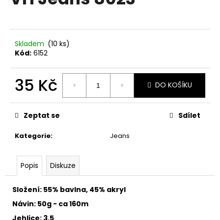
je
a
0,0
z
j
5
í
hvězdiček.
Skladem
(10 ks)
t
Kód:
6152
?
35 Kč
DO KOŠÍKU
Měrná
cena:
HLEDAT
Zeptat se
Sdílet
Kategorie
:
Jeans
D
Popis
Diskuze
o
p
o
Složení: 55% bavlna, 45% akryl
r
Návin: 50g - ca 160m
u
Jehlice: 3,5