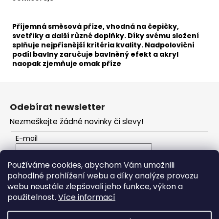
č
u
j
Příjemná směsová příze, vhodná na čepičky,
e
svetříky a další různé doplňky. Díky svému složení
m
splňuje nejpřísnější kritéria kvality. Nadpoloviční
e
podíl bavlny zaručuje bavlněný efekt a akryl
naopak zjemňuje omak příze
SWEET
Z
BABY
á
900
Odebírat newsletter
p
68
Nezmeškejte žádné novinky či slevy!
Kč
a
t
E-mail
í
Vložením e-mailu souhlasíte s
podmínkami
Používáme cookies, abychom Vám umožnili
ochrany osobních údajů
pohodlné prohlížení webu a díky analýze provozu
webu neustále zlepšovali jeho funkce, výkon a
PŘIHLÁSIT SE
použitelnost.
Více informací