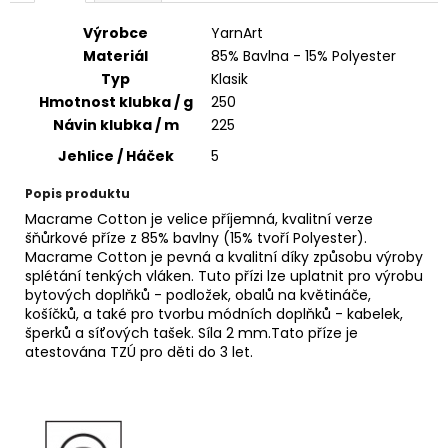
č
u
Výrobce
YarnArt
j
Materiál
85% Bavlna - 15% Polyester
e
Typ
Klasik
m
Hmotnost klubka / g
250
e
Návin klubka / m
225
Jehlice / Háček
5
VH
JEANS
Popis produktu
8003
Macrame Cotton je velice příjemná, kvalitní verze
35
šňůrkové příze z 85% bavlny (15% tvoří Polyester).
Kč
Macrame Cotton je pevná a kvalitní díky způsobu výroby
splétání tenkých vláken. Tuto přízi lze uplatnit pro výrobu
bytových doplňků - podložek, obalů na květináče,
košíčků, a také pro tvorbu módních doplňků - kabelek,
šperků a síťových tašek. Síla 2 mm.Tato příze je
atestována TZÚ pro děti do 3 let.