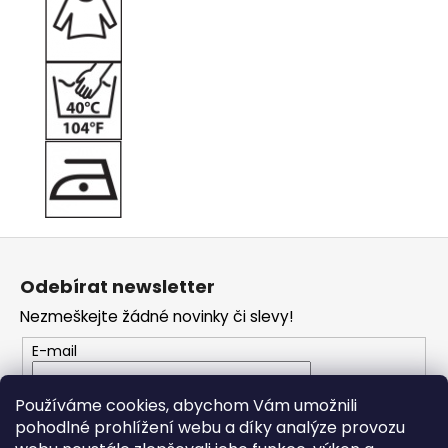
Z
á
Odebírat newsletter
p
Nezmeškejte žádné novinky či slevy!
a
t
E-mail
í
Vložením e-mailu souhlasíte s
podmínkami
Používáme cookies, abychom Vám umožnili
ochrany osobních údajů
pohodlné prohlížení webu a díky analýze provozu