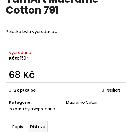
je
a
Cotton 791
0,0
z
j
5
í
hvězdiček.
t
Položka byla vyprodána…
?
Vyprodáno
Kód:
1594
HLEDAT
68 Kč
Měrná
cena:
Zeptat se
Sdílet
D
o
Kategorie
:
Macrame Cotton
p
Položka byla vyprodána…
o
r
u
Popis
Diskuze