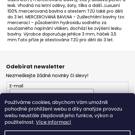
č
lesk. Vhodná na letní oděvy, šaty, tílka a další...Luxusní
u
100% mercerovaná bavlna s atestem TZÚ také pro děti
j
do 3 let. MERCEROVANÁ BAVLNA - Zušlechtění bavlny tzv.
e
mercerací – působením hydroxidu sodného za
m
současného napínání vláken, dochází ke zvýšení lesku
e
bavlny. Výrobce doporučuje jehlice 3 mm, háček 3,5
mm.Tato příze je atestována TZÚ pro děti do 3 let.
BAMBULA
Z
XL
á
VLNA-
Odebírat newsletter
HEP
p
16
Nezmeškejte žádné novinky či slevy!
a
CM
3
t
E-mail
75
í
Kč
Vložením e-mailu souhlasíte s
podmínkami
Používáme cookies, abychom Vám umožnili
ochrany osobních údajů
pohodlné prohlížení webu a díky analýze provozu
webu neustále zlepšovali jeho funkce, výkon a
PŘIHLÁSIT SE
použitelnost.
Více informací