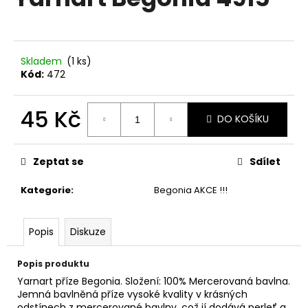
je
a
0,0
z
j
5
í
hvězdiček.
Skladem
(1 ks)
t
Kód:
472
?
45 Kč
DO KOŠÍKU
Měrná
cena:
HLEDAT
Zeptat se
Sdílet
Kategorie
:
Begonia AKCE !!!
D
Popis
Diskuze
o
p
o
Popis produktu
r
Yarnart příze Begonia. Složení: 100% Mercerovaná bavlna.
u
Jemná bavlněná příze vysoké kvality v krásných
odstínech z mercerované bavlny, což jí dodává perleť a