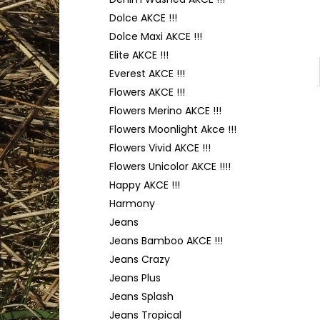
HIMALAYA DOLPHIN BABY 80356
l
Dolce AKCE !!!
60 Kč
Dolce Maxi AKCE !!!
Elite AKCE !!!
Everest AKCE !!!
Flowers AKCE !!!
Flowers Merino AKCE !!!
Flowers Moonlight Akce !!!
Flowers Vivid AKCE !!!
Flowers Unicolor AKCE !!!!
Happy AKCE !!!
Harmony
Jeans
Jeans Bamboo AKCE !!!
Jeans Crazy
Jeans Plus
Jeans Splash
Jeans Tropical