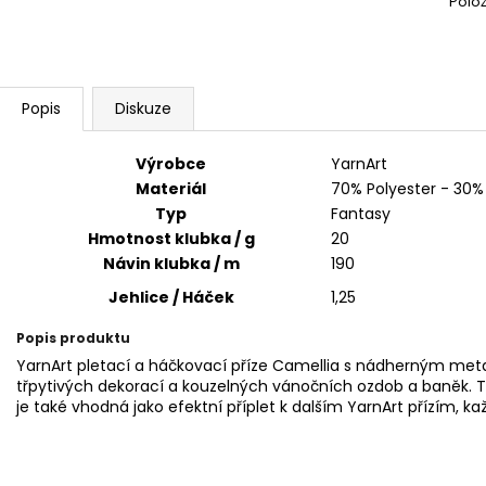
Polo
ALIZE PUFFY COLOR 6521
HARMONY A1
56 Kč
50 Kč
Popis
Diskuze
Výrobce
YarnArt
Materiál
70% Polyester - 30%
Typ
Fantasy
Hmotnost klubka / g
20
Návin klubka / m
190
Jehlice / Háček
1,25
Popis produktu
YarnArt pletací a háčkovací příze Camellia s nádherným met
třpytivých dekorací a kouzelných vánočních ozdob a baněk. T
je také vhodná jako efektní příplet k dalším YarnArt přízím, ka