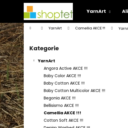
K
Přejít
na
o
YarnArt
Al
obsah
Zpět
Zpět
š
do
do
í
Domů
YarnArt
Camellia AKCE !!!
YarnA
k
obchodu
obchodu
P
o
Kategorie
Přeskočit
s
kategorie
t
YarnArt
r
Angora Active AKCE !!!
a
Baby Color AKCE !!!
n
Baby Cotton AKCE !!!
n
Baby Cotton Multicolor AKCE !!!
í
Begonia AKCE !!!
p
Bellisismo AKCE !!!
a
Camellia AKCE !!!
n
Cotton Soft AKCE !!!
e
Denim Washed AKCE !!!