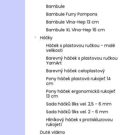
Bambule
Bambule Furry Pompons
Bambule Vlna-Hep 13 cm
Bambule XL Vlna-Hep 16 cm
Háčky
Háček s plastovou ručkou - malé
velikosti
Barevný háček s plastovou ručkou
YarnArt
Barevný háček celoplastový
Pony háček plastová rukojeť 14
cm
Pony háček ergonomická rukojeť
13 cm
Sada háčků 8ks vel. 2,5 - 6 mm
Sada háčků 9ks vel. 2 - 6 mm
Hliníkový háček s protiskluzovou
rukojetí
Duté vlákno