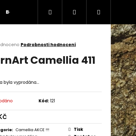
Hledat
Přihlášení
Nákupní
Bambule
Háčky
Duté vlákno
Očič
košík
rné
odnoceno
Podrobnosti hodnocení
cení
rnArt Camellia 411
ktu
ka byla vyprodána…
ček.
odáno
Kód:
121
 Kč
Následující
ná
:
Tisk
gorie
:
Camellia AKCE !!!