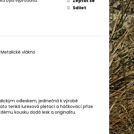
žka byla vyprodána…
Zeptat se
Sdílet
 Metalické vlákno
alickým odleskem, jedinečná k výrobě
ato tenká lurexová pletací a háčkovací příze
ždému kousku dodá lesk a originalitu.