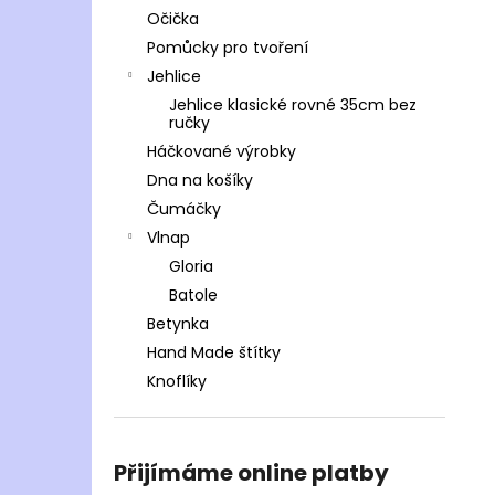
Očička
Pomůcky pro tvoření
Jehlice
Jehlice klasické rovné 35cm bez
ručky
Háčkované výrobky
Dna na košíky
Čumáčky
Vlnap
Gloria
Batole
Betynka
Hand Made štítky
Knoflíky
Přijímáme online platby