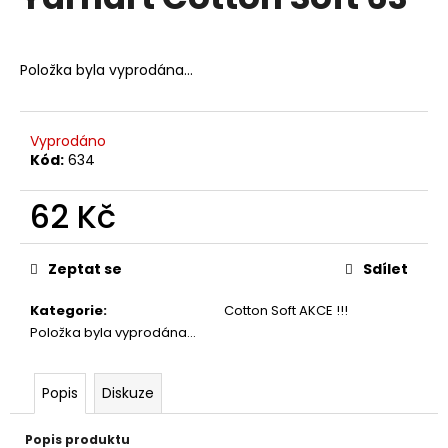
je
a
0,0
z
j
5
Položka byla vyprodána…
í
hvězdiček.
t
?
Vyprodáno
Kód:
634
62 Kč
HLEDAT
Měrná
cena:
Zeptat se
Sdílet
Kategorie
:
Cotton Soft AKCE !!!
D
Položka byla vyprodána…
o
p
o
Popis
Diskuze
r
u
Popis produktu