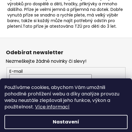
č
výrobků pro dospělé a děti, hračky, přikrývky a mnoho
u
dalšího. Příze je velmi jemná a příjemná na dotek. Dobře
j
vynutá příze se snadno a rychle plete, má velký výběr
e
barev, takže si každý může najít potřebný odstín pro
m
pletení.Tato příze je atestována TZÚ pro děti do 3 let.
e
Z
á
YARNART
Odebírat newsletter
p
FLOWERS
274
Nezmeškejte žádné novinky či slevy!
a
200
t
E-mail
Kč
í
Vložením e-mailu souhlasíte s
podmínkami
Používáme cookies, abychom Vám umožnili
ochrany osobních údajů
pohodlné prohlížení webu a díky analýze provozu
webu neustále zlepšovali jeho funkce, výkon a
PŘIHLÁSIT SE
použitelnost.
Více informací
Nastavení