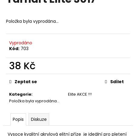
je
a
0,0
z
j
5
Položka byla vyprodána…
í
hvězdiček.
t
?
Vyprodáno
Kód:
703
38 Kč
HLEDAT
Měrná
cena:
Zeptat se
Sdílet
Kategorie
:
Elite AKCE !!!
D
Položka byla vyprodána…
o
p
o
Popis
Diskuze
r
u
Vysoce kvalitní akrylová elitní příze je ideální pro pletení