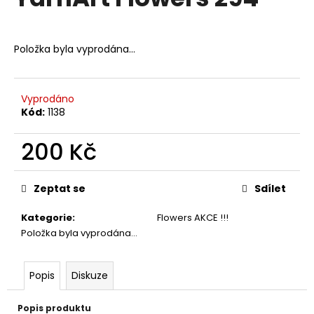
je
a
0,0
z
j
5
Položka byla vyprodána…
í
hvězdiček.
t
?
Vyprodáno
Kód:
1138
200 Kč
HLEDAT
Měrná
cena:
Zeptat se
Sdílet
Kategorie
:
Flowers AKCE !!!
D
Položka byla vyprodána…
o
p
o
Popis
Diskuze
r
u
Popis produktu