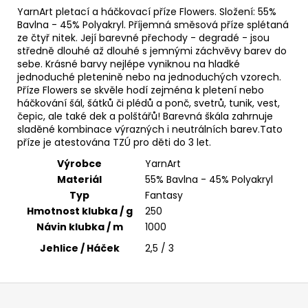
č
YarnArt pletací a háčkovací příze Flowers. Složení: 55%
u
Bavlna - 45% Polyakryl. Příjemná směsová příze splétaná
j
ze čtyř nitek. Její barevné přechody - degradé - jsou
e
středně dlouhé až dlouhé s jemnými záchvěvy barev do
m
sebe. Krásné barvy nejlépe vyniknou na hladké
e
jednoduché pletenině nebo na jednoduchých vzorech.
Příze Flowers se skvěle hodí zejména k pletení nebo
háčkování šál, šátků či plédů a ponč, svetrů, tunik, vest,
čepic, ale také dek a polštářů! Barevná škála zahrnuje
BAMBULA
XL
sladěné kombinace výrazných i neutrálních barev.Tato
VLNA-
příze je atestována TZÚ pro děti do 3 let.
HEP
Výrobce
YarnArt
16
CM
Materiál
55% Bavlna - 45% Polyakryl
3
Typ
Fantasy
75
Hmotnost klubka / g
250
Kč
Návin klubka / m
1000
Jehlice / Háček
2,5 / 3
Z