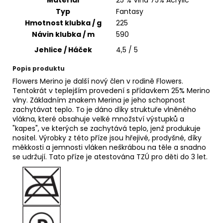
č
u
Typ
Fantasy
j
Hmotnost klubka / g
225
e
Návin klubka / m
590
m
Jehlice / Háček
4,5 / 5
e
Popis produktu
Flowers Merino je další nový člen v rodině Flowers.
BAMBULA
Tentokrát v teplejším provedení s přídavkem 25% Merino
XL
vlny. Základním znakem Merina je jeho schopnost
VLNA-
zachytávat teplo. To je dáno díky struktuře vlněného
HEP
16
vlákna, které obsahuje velké množství výstupků a
CM
"kapes", ve kterých se zachytává teplo, jenž produkuje
3
nositel. Výrobky z této příze jsou hřejivé, prodyšné, díky
měkkosti a jemnosti vláken neškrábou na těle a snadno
75
se udržují. Tato příze je atestována TZÚ pro děti do 3 let.
Kč