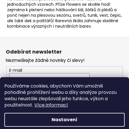
jednoduchých vzorech. Příze Flowers se skvěle hodí
zejména k pletení nebo háčkování šál, šátků či plédů a
ponč nejen na plesovou sezónu, svetrů, tunik, vest, čepic,
ale také dek a polštářů! Barevná škála zahrnuje sladěné
kombinace výrazných i neutrálních barev.
Z
á
Odebírat newsletter
p
Nezmeškejte žádné novinky či slevy!
a
t
E-mail
í
Vložením e-mailu souhlasíte s
podmínkami
Používáme cookies, abychom Vám umožnili
ochrany osobních údajů
pohodlné prohlížení webu a díky analýze provozu
webu neustále zlepšovali jeho funkce, výkon a
PŘIHLÁSIT SE
použitelnost.
Více informací
Nastavení