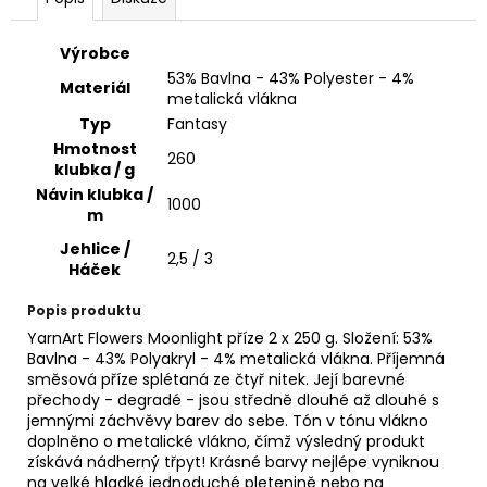
č
u
j
Výrobce
e
53% Bavlna - 43% Polyester - 4%
Materiál
m
metalická vlákna
e
Typ
Fantasy
Hmotnost
260
klubka / g
ALIZE
Návin klubka /
PUFFY
1000
m
COLOR
6491
Jehlice /
2,5 / 3
Háček
56
Kč
Popis produktu
YarnArt Flowers Moonlight příze 2 x 250 g. Složení: 53%
Bavlna - 43% Polyakryl - 4% metalická vlákna. Příjemná
směsová příze splétaná ze čtyř nitek. Její barevné
přechody - degradé - jsou středně dlouhé až dlouhé s
jemnými záchvěvy barev do sebe. Tón v tónu vlákno
doplněno o metalické vlákno, čímž výsledný produkt
získává nádherný třpyt! Krásné barvy nejlépe vyniknou
na velké hladké jednoduché pletenině nebo na