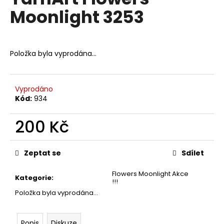
je
a
Moonlight 3253
0,0
z
j
5
í
hvězdiček.
t
Položka byla vyprodána…
?
Vyprodáno
Kód:
934
HLEDAT
200 Kč
Měrná
cena:
Zeptat se
Sdílet
D
o
Flowers Moonlight Akce
Kategorie
:
p
!!!
o
Položka byla vyprodána…
r
u
Popis
Diskuze