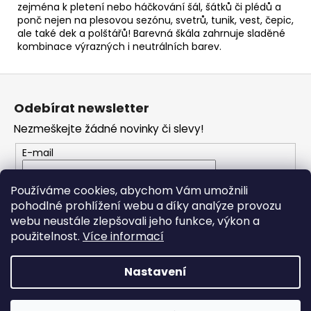
zejména k pletení nebo háčkování šál, šátků či plédů a
ponč nejen na plesovou sezónu, svetrů, tunik, vest, čepic,
ale také dek a polštářů! Barevná škála zahrnuje sladěné
kombinace výrazných i neutrálních barev.
Z
á
Odebírat newsletter
p
Nezmeškejte žádné novinky či slevy!
a
t
E-mail
í
Vložením e-mailu souhlasíte s
podmínkami
Používáme cookies, abychom Vám umožnili
ochrany osobních údajů
pohodlné prohlížení webu a díky analýze provozu
webu neustále zlepšovali jeho funkce, výkon a
PŘIHLÁSIT SE
použitelnost.
Více informací
Nastavení
Vytvořil Shoptet