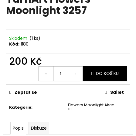
je
a
Moonlight 3257
0,0
z
j
5
í
hvězdiček.
t
?
Skladem
(1 ks)
Kód:
1180
200 Kč
Měrná
HLEDAT
DO KOŠÍKU
cena:
Zeptat se
Sdílet
D
o
Flowers Moonlight Akce
Kategorie
:
p
!!!
o
r
Popis
Diskuze
u