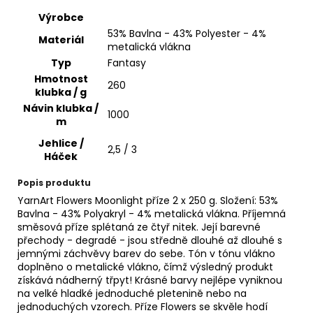
č
u
Výrobce
j
53% Bavlna - 43% Polyester - 4%
Materiál
e
metalická vlákna
m
Typ
Fantasy
e
Hmotnost
260
klubka / g
Návin klubka /
1000
MINK
m
341
Jehlice /
2,5 / 3
38
Háček
Kč
Popis produktu
YarnArt Flowers Moonlight příze 2 x 250 g. Složení: 53%
Bavlna - 43% Polyakryl - 4% metalická vlákna. Příjemná
směsová příze splétaná ze čtyř nitek. Její barevné
přechody - degradé - jsou středně dlouhé až dlouhé s
jemnými záchvěvy barev do sebe. Tón v tónu vlákno
doplněno o metalické vlákno, čímž výsledný produkt
získává nádherný třpyt! Krásné barvy nejlépe vyniknou
na velké hladké jednoduché pletenině nebo na
jednoduchých vzorech. Příze Flowers se skvěle hodí