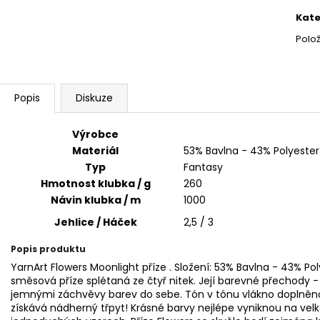
HIMALAYA DOLPHIN BABY 80353
HIMALAYA DOLPH
cena
Kate
60 Kč
60 Kč
Polo
Popis
Diskuze
Výrobce
Materiál
53% Bavlna - 43% Polyester
Typ
Fantasy
Hmotnost klubka / g
260
Návin klubka / m
1000
Jehlice / Háček
2,5 / 3
Popis produktu
YarnArt Flowers Moonlight příze . Složení: 53% Bavlna - 43% Po
směsová příze splétaná ze čtyř nitek. Její barevné přechody -
jemnými záchvěvy barev do sebe. Tón v tónu vlákno doplněno
získává nádherný třpyt! Krásné barvy nejlépe vyniknou na ve