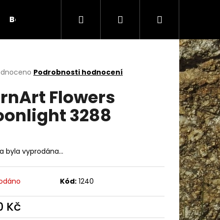
Hledat
Přihlášení
Nákupní
Bambule
Háčky
Duté vlákno
Očič
košík
rné
odnoceno
Podrobnosti hodnocení
cení
rnArt Flowers
ktu
onlight 3288
ček.
ka byla vyprodána…
odáno
Kód:
1240
Následující
0 Kč
ná