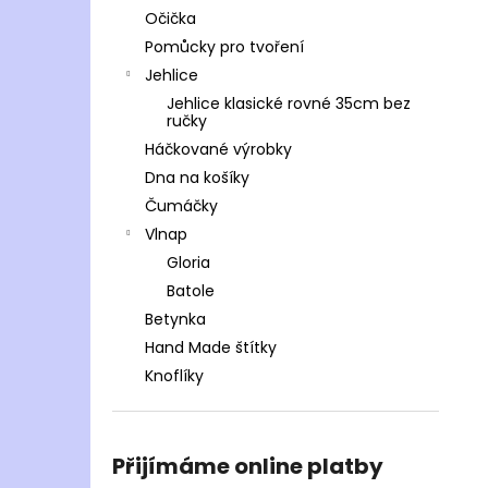
Očička
Pomůcky pro tvoření
Jehlice
Jehlice klasické rovné 35cm bez
ručky
Háčkované výrobky
Dna na košíky
Čumáčky
Vlnap
Gloria
Batole
Betynka
Hand Made štítky
Knoflíky
Přijímáme online platby