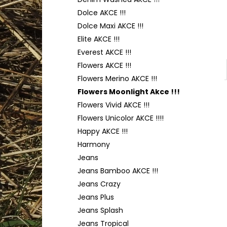
HIMALAYA DOLPHIN BABY 80352
l
Dolce AKCE !!!
60 Kč
Dolce Maxi AKCE !!!
Elite AKCE !!!
Everest AKCE !!!
Flowers AKCE !!!
Flowers Merino AKCE !!!
Flowers Moonlight Akce !!!
Flowers Vivid AKCE !!!
Flowers Unicolor AKCE !!!!
Happy AKCE !!!
Harmony
Jeans
Jeans Bamboo AKCE !!!
Jeans Crazy
Jeans Plus
Jeans Splash
Jeans Tropical