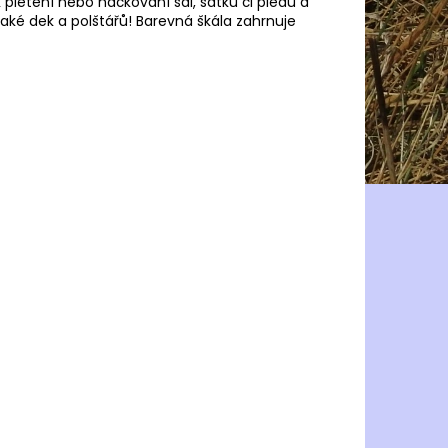
pletení nebo háčkování šál, šátků či plédů a
 také dek a polštářů! Barevná škála zahrnuje