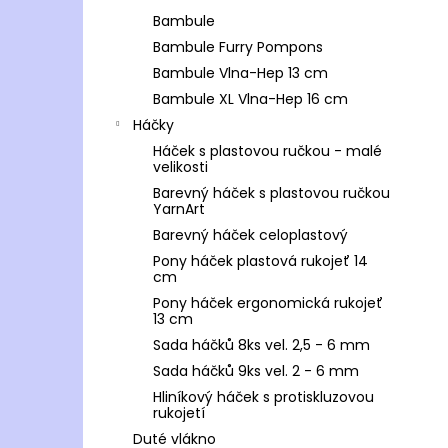
Bambule
Bambule Furry Pompons
Bambule Vlna-Hep 13 cm
Bambule XL Vlna-Hep 16 cm
Háčky
Háček s plastovou ručkou - malé
velikosti
Barevný háček s plastovou ručkou
YarnArt
Barevný háček celoplastový
Pony háček plastová rukojeť 14
cm
Pony háček ergonomická rukojeť
13 cm
Sada háčků 8ks vel. 2,5 - 6 mm
Sada háčků 9ks vel. 2 - 6 mm
Hliníkový háček s protiskluzovou
rukojetí
Duté vlákno