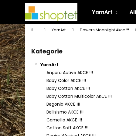
K
Přejít
na
o
YarnArt
Al
obsah
Zpět
Zpět
š
do
do
í
Domů
YarnArt
Flowers Moonlight Akce !!!
k
obchodu
obchodu
P
o
Kategorie
Přeskočit
s
kategorie
t
YarnArt
r
Angora Active AKCE !!!
a
Baby Color AKCE !!!
n
Baby Cotton AKCE !!!
n
Baby Cotton Multicolor AKCE !!!
í
Begonia AKCE !!!
p
Bellisismo AKCE !!!
a
Camellia AKCE !!!
n
Cotton Soft AKCE !!!
e
Denim Washed AKCE !!!