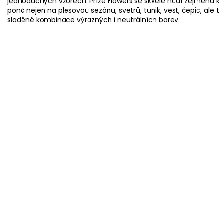
jednoduchých vzorech. Příze Flowers se skvěle hodí zejména k 
ponč nejen na plesovou sezónu, svetrů, tunik, vest, čepic, ale
sladěné kombinace výrazných i neutrálních barev.