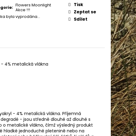
IN BABY 80302
:
Tisk
Flowers Moonlight
gorie
:
Akce !!!
Zeptat se
žka byla vyprodána…
Sdílet
 - 4% metalická vlákna
lyakryl - 4% metalická vlákna. Příjemná
 degradé - jsou středně dlouhé až dlouhé s
 o metalické vlákno, čímž výsledný produkt
lké hladké jednoduché pletenině nebo na