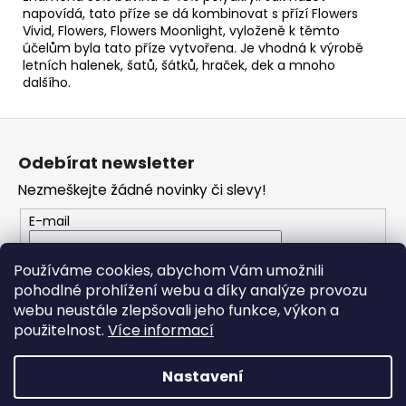
č
napovídá, tato příze se dá kombinovat s přízí Flowers
u
Vivid, Flowers, Flowers Moonlight, vyloženě k těmto
j
účelům byla tato příze vytvořena. Je vhodná k výrobě
e
letních halenek, šatů, šátků, hraček, dek a mnoho
m
dalšího.
e
Z
á
HIMALAYA
Odebírat newsletter
PERLINA
p
60135
Nezmeškejte žádné novinky či slevy!
a
63
t
E-mail
Kč
í
Vložením e-mailu souhlasíte s
podmínkami
Používáme cookies, abychom Vám umožnili
ochrany osobních údajů
pohodlné prohlížení webu a díky analýze provozu
webu neustále zlepšovali jeho funkce, výkon a
PŘIHLÁSIT SE
použitelnost.
Více informací
Nastavení