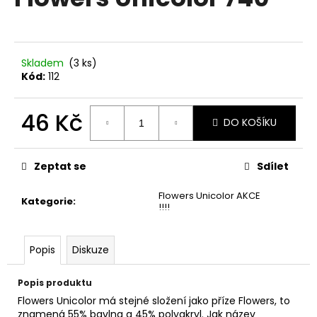
je
a
0,0
z
j
5
í
hvězdiček.
Skladem
(3 ks)
t
Kód:
112
?
46 Kč
DO KOŠÍKU
Měrná
cena:
HLEDAT
Zeptat se
Sdílet
Flowers Unicolor AKCE
Kategorie
:
!!!!
D
o
Popis
Diskuze
p
o
Popis produktu
r
Flowers Unicolor má stejné složení jako příze Flowers, to
u
znamená 55% bavlna a 45% polyakryl. Jak název