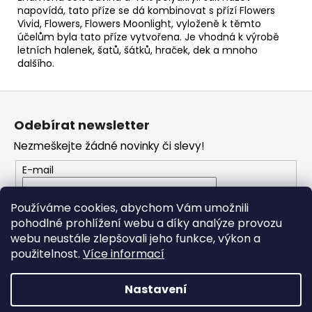
č
napovídá, tato příze se dá kombinovat s přízí Flowers
u
Vivid, Flowers, Flowers Moonlight, vyloženě k těmto
j
účelům byla tato příze vytvořena. Je vhodná k výrobě
e
letních halenek, šatů, šátků, hraček, dek a mnoho
m
dalšího.
e
Z
á
HIMALAYA
Odebírat newsletter
DOLPHIN
p
BABY
Nezmeškejte žádné novinky či slevy!
a
80338
t
E-mail
60
Kč
í
Vložením e-mailu souhlasíte s
podmínkami
Používáme cookies, abychom Vám umožnili
ochrany osobních údajů
pohodlné prohlížení webu a díky analýze provozu
webu neustále zlepšovali jeho funkce, výkon a
PŘIHLÁSIT SE
použitelnost.
Více informací
Nastavení