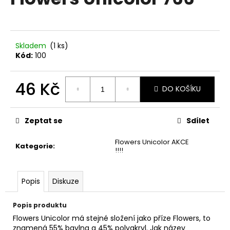
je
a
0,0
z
j
5
í
hvězdiček.
Skladem
(1 ks)
t
Kód:
100
?
46 Kč
DO KOŠÍKU
Měrná
cena:
HLEDAT
Zeptat se
Sdílet
Flowers Unicolor AKCE
Kategorie
:
!!!!
D
o
Popis
Diskuze
p
o
Popis produktu
r
Flowers Unicolor má stejné složení jako příze Flowers, to
u
znamená 55% bavlna a 45% polyakryl. Jak název