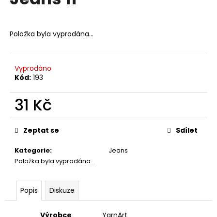
je
a
0,0
z
j
5
Položka byla vyprodána…
í
hvězdiček.
t
?
Vyprodáno
Kód:
193
31 Kč
HLEDAT
Měrná
cena:
Zeptat se
Sdílet
Kategorie
:
Jeans
D
Položka byla vyprodána…
o
p
o
Popis
Diskuze
r
u
Výrobce
YarnArt