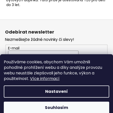
do 3 let.
Z
á
Odebírat newsletter
p
Nezmeškejte žádné novinky či slevy!
a
t
E-mail
í
Vložením e-mailu souhlasíte s
podmínkami
Používáme cookies, abychom Vám umožnili
ochrany osobních údajů
pohodlné prohlížení webu a díky analýze provozu
webu neustále zlepšovali jeho funkce, výkon a
PŘIHLÁSIT SE
použitelnost.
Více informací
Nastavení
Vytvořil Shoptet
Souhlasím
Copyright 2026
JO Klubko
. Všechna práva vyhrazena.