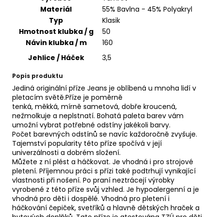
č
Materiál
55% Bavlna - 45% Polyakryl
u
Typ
Klasik
j
Hmotnost klubka / g
50
e
m
Návin klubka / m
160
e
Jehlice / Háček
3,5
Popis produktu
HIMALAYA
Jediná originální příze Jeans je oblíbená u mnoha lidí v
DOLPHIN
pletacím světě.Příze je poměrně
BABY
tenká, měkká, mírně sametová, dobře kroucená,
80356
nežmolkuje a neplstnatí. Bohatá paleta barev vám
60
umožní vybrat potřebné odstíny jakékoli barvy.
Kč
Počet barevných odstínů se navíc každoročně zvyšuje.
Tajemství popularity této příze spočívá v její
univerzálnosti a dobrém složení.
Můžete z ní plést a háčkovat. Je vhodná i pro strojové
pletení. Příjemnou práci s přízi také podtrhují vynikající
vlastnosti při nošení. Po praní neztrácejí výrobky
vyrobené z této příze svůj vzhled. Je hypoalergenní a je
vhodná pro děti i dospělé. Vhodná pro pletení i
háčkování čepiček, svetříků a hlavně dětských hraček a
bytových doplňků. Tato příze je atestována TZÚ pro děti