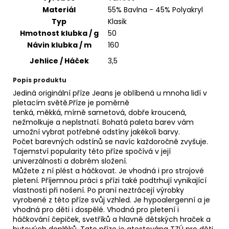
č
Materiál
55% Bavlna - 45% Polyakryl
u
Typ
Klasik
j
Hmotnost klubka / g
50
e
m
Návin klubka / m
160
e
Jehlice / Háček
3,5
Popis produktu
TULIP
Jediná originální příze Jeans je oblíbená u mnoha lidí v
4010
pletacím světě.Příze je poměrně
50
tenká, měkká, mírně sametová, dobře kroucená,
Kč
nežmolkuje a neplstnatí. Bohatá paleta barev vám
umožní vybrat potřebné odstíny jakékoli barvy.
Počet barevných odstínů se navíc každoročně zvyšuje.
Tajemství popularity této příze spočívá v její
univerzálnosti a dobrém složení.
Můžete z ní plést a háčkovat. Je vhodná i pro strojové
pletení. Příjemnou práci s přízi také podtrhují vynikající
vlastnosti při nošení. Po praní neztrácejí výrobky
vyrobené z této příze svůj vzhled. Je hypoalergenní a je
vhodná pro děti i dospělé. Vhodná pro pletení i
háčkování čepiček, svetříků a hlavně dětských hraček a
bytových doplňků. Tato příze je atestována TZÚ pro děti