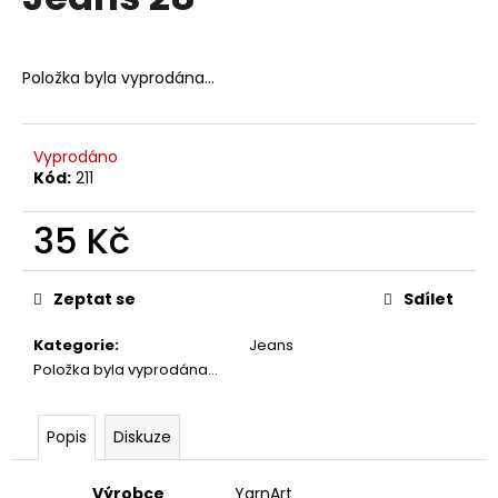
je
a
0,0
z
j
5
Položka byla vyprodána…
í
hvězdiček.
t
?
Vyprodáno
Kód:
211
35 Kč
HLEDAT
Měrná
cena:
Zeptat se
Sdílet
Kategorie
:
Jeans
D
Položka byla vyprodána…
o
p
o
Popis
Diskuze
r
u
Výrobce
YarnArt