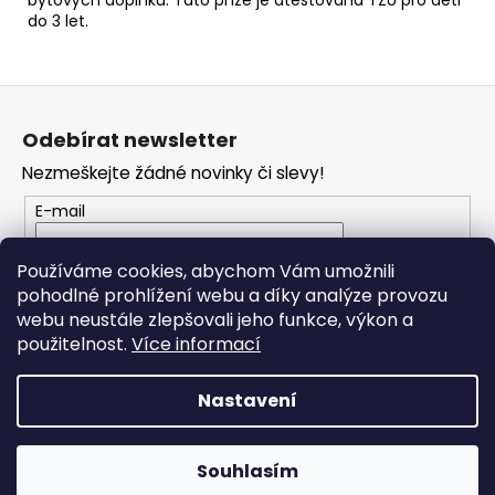
do 3 let.
Z
á
Odebírat newsletter
p
Nezmeškejte žádné novinky či slevy!
a
t
E-mail
í
Vložením e-mailu souhlasíte s
podmínkami
Používáme cookies, abychom Vám umožnili
ochrany osobních údajů
pohodlné prohlížení webu a díky analýze provozu
webu neustále zlepšovali jeho funkce, výkon a
PŘIHLÁSIT SE
použitelnost.
Více informací
Nastavení
Vytvořil Shoptet
Souhlasím
Copyright 2026
JO Klubko
. Všechna práva vyhrazena.