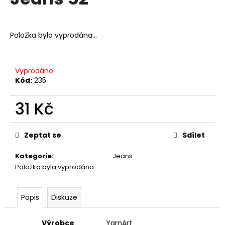
je
a
0,0
z
j
5
Položka byla vyprodána…
í
hvězdiček.
t
?
Vyprodáno
Kód:
235
31 Kč
HLEDAT
Měrná
cena:
Zeptat se
Sdílet
Kategorie
:
Jeans
D
Položka byla vyprodána…
o
p
o
Popis
Diskuze
r
u
Výrobce
YarnArt