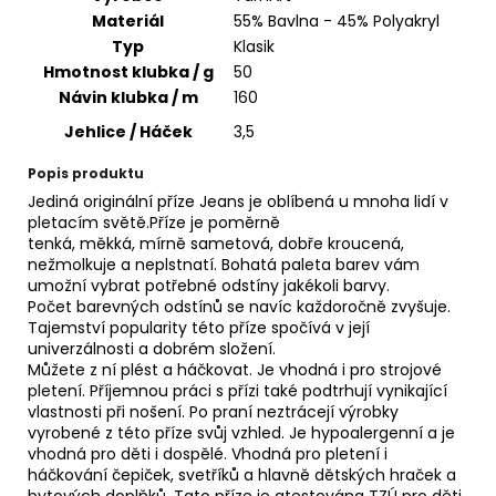
č
Materiál
55% Bavlna - 45% Polyakryl
u
Typ
Klasik
j
Hmotnost klubka / g
50
e
m
Návin klubka / m
160
e
Jehlice / Háček
3,5
Popis produktu
HIMALAYA
Jediná originální příze Jeans je oblíbená u mnoha lidí v
DOLPHIN
pletacím světě.Příze je poměrně
BABY
tenká, měkká, mírně sametová, dobře kroucená,
80353
nežmolkuje a neplstnatí. Bohatá paleta barev vám
60
umožní vybrat potřebné odstíny jakékoli barvy.
Kč
Počet barevných odstínů se navíc každoročně zvyšuje.
Tajemství popularity této příze spočívá v její
univerzálnosti a dobrém složení.
Můžete z ní plést a háčkovat. Je vhodná i pro strojové
pletení. Příjemnou práci s přízi také podtrhují vynikající
vlastnosti při nošení. Po praní neztrácejí výrobky
vyrobené z této příze svůj vzhled. Je hypoalergenní a je
vhodná pro děti i dospělé. Vhodná pro pletení i
háčkování čepiček, svetříků a hlavně dětských hraček a
bytových doplňků. Tato příze je atestována TZÚ pro děti