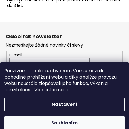
do 3 let.
Z
á
Odebírat newsletter
p
Nezmeškejte žádné novinky či slevy!
a
t
E-mail
í
Vložením e-mailu souhlasíte s
podmínkami
Používáme cookies, abychom Vám umožnili
ochrany osobních údajů
pohodlné prohlížení webu a díky analýze provozu
webu neustále zlepšovali jeho funkce, výkon a
PŘIHLÁSIT SE
použitelnost.
Více informací
Nastavení
Vytvořil Shoptet
Souhlasím
Copyright 2026
JO Klubko
. Všechna práva vyhrazena.